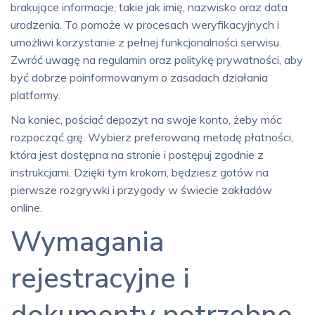
brakujące informacje, takie jak imię, nazwisko oraz data
urodzenia. To pomoże w procesach weryfikacyjnych i
umożliwi korzystanie z pełnej funkcjonalności serwisu.
Zwróć uwagę na regulamin oraz politykę prywatności, aby
być dobrze poinformowanym o zasadach działania
platformy.
Na koniec, pościać depozyt na swoje konto, żeby móc
rozpocząć grę. Wybierz preferowaną metodę płatności,
która jest dostępna na stronie i postępuj zgodnie z
instrukcjami. Dzięki tym krokom, będziesz gotów na
pierwsze rozgrywki i przygody w świecie zakładów
online.
Wymagania
rejestracyjne i