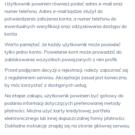
Użytkownik powinien również podać adres e-mail oraz
numer telefonu. Adres e-mail będzie służył do
potwierdzenia założenia konta, a numer telefonu do
ewentualnych weryfikacji oraz odzyskiwania dostępu do
konta.
Warto pamiętać, że każdy użytkownik może posiadać
tylko jedno konto. Powielanie kont może prowadzić do
zablokowania wszystkich powiązanych z nim profili.
Przed podjęciem decyzji o rejestracji, należy zapoznać się
z regulaminem serwisu. Akceptacja zasad jest konieczna,
by móc korzystać z dostępnych usług.
Na etapie zakupu, użytkownik powinien być gotowy do
podania informacji dotyczących preferowanej metody
płatności. Można użyć karty kredytowej, portfela
elektronicznego lub innej dopuszczalnej formy płatności.
Dokładne instrukcje znajdą się na stronie głównej serwisu.