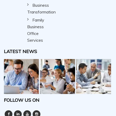
Business
Transformation
Family
Business
Office
Services
LATEST NEWS
FOLLOW US ON