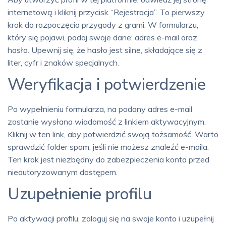
internetową i kliknij przycisk “Rejestracja”. To pierwszy
krok do rozpoczęcia przygody z grami. W formularzu,
który się pojawi, podaj swoje dane: adres e-mail oraz
hasło. Upewnij się, że hasło jest silne, składające się z
liter, cyfr i znaków specjalnych.
Weryfikacja i potwierdzenie
Po wypełnieniu formularza, na podany adres e-mail
zostanie wysłana wiadomość z linkiem aktywacyjnym.
Kliknij w ten link, aby potwierdzić swoją tożsamość. Warto
sprawdzić folder spam, jeśli nie możesz znaleźć e-maila.
Ten krok jest niezbędny do zabezpieczenia konta przed
nieautoryzowanym dostępem.
Uzupełnienie profilu
Po aktywacji profilu, zaloguj się na swoje konto i uzupełnij