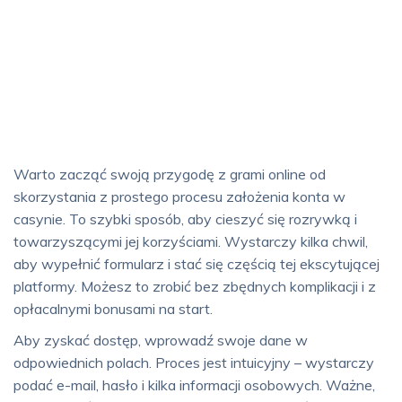
Warto zacząć swoją przygodę z grami online od
skorzystania z prostego procesu założenia konta w
casynie. To szybki sposób, aby cieszyć się rozrywką i
towarzyszącymi jej korzyściami. Wystarczy kilka chwil,
aby wypełnić formularz i stać się częścią tej ekscytującej
platformy. Możesz to zrobić bez zbędnych komplikacji i z
opłacalnymi bonusami na start.
Aby zyskać dostęp, wprowadź swoje dane w
odpowiednich polach. Proces jest intuicyjny – wystarczy
podać e-mail, hasło i kilka informacji osobowych. Ważne,