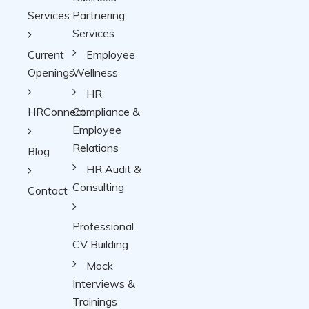
Services
Partnering
Services
Current
Employee
Openings
Wellness
HR
HRConnect
Compliance &
Employee
Relations
Blog
HR Audit &
Consulting
Contact
Professional
CV Building
Mock
Interviews &
Trainings