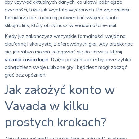
aby używać aktualnych danych, co ułatwi późniejsze
czynności, takie jak wypłata wygranych. Po wypełnieniu
formularza nie zapomnij potwierdzić swojego konta,
klikając link, który otrzymasz w wiadomości e-mail.
Kiedy już zakończysz wszystkie formalności, wejdź na
platformę i skorzystaj z oferowanych gier. Aby przekonać
się, jak łatwo można zalogować się do serwisu, kliknij
vavada casino login
. Dzięki prostemu interfejsowi szybko
odnajdziesz swoje ulubione gry i będziesz mógł zacząć
grać bez opóźnień.
Jak założyć konto w
Vavada w kilku
prostych krokach?
Aby utworzyć profil w tej platformie, odwiedź jej stronę