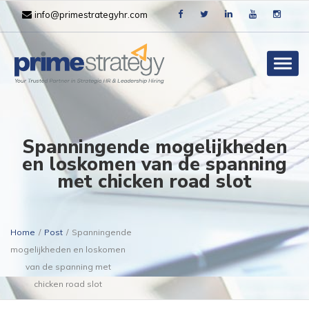
info@primestrategyhr.com
Togg
navig
Spanningende mogelijkheden
en loskomen van de spanning
met chicken road slot
Home
/
Post
/
Spanningende
mogelijkheden en loskomen
van de spanning met
chicken road slot