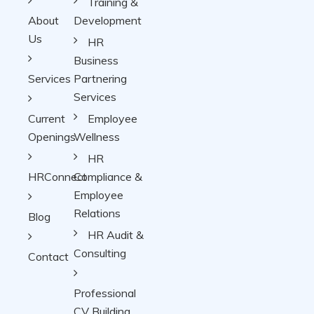
Training &
About
Development
Us
HR
Business
Services
Partnering
Services
Current
Employee
Openings
Wellness
HR
HRConnect
Compliance &
Employee
Relations
Blog
HR Audit &
Consulting
Contact
Professional
CV Building