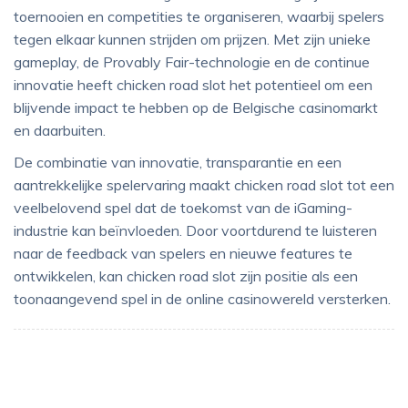
toernooien en competities te organiseren, waarbij spelers
tegen elkaar kunnen strijden om prijzen. Met zijn unieke
gameplay, de Provably Fair-technologie en de continue
innovatie heeft chicken road slot het potentieel om een
blijvende impact te hebben op de Belgische casinomarkt
en daarbuiten.
De combinatie van innovatie, transparantie en een
aantrekkelijke spelervaring maakt chicken road slot tot een
veelbelovend spel dat de toekomst van de iGaming-
industrie kan beïnvloeden. Door voortdurend te luisteren
naar de feedback van spelers en nieuwe features te
ontwikkelen, kan chicken road slot zijn positie als een
toonaangevend spel in de online casinowereld versterken.