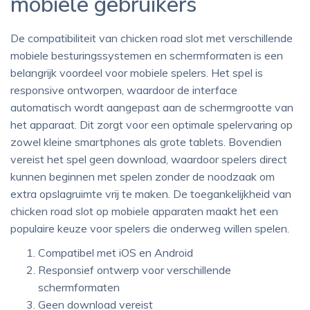
mobiele gebruikers
De compatibiliteit van chicken road slot met verschillende
mobiele besturingssystemen en schermformaten is een
belangrijk voordeel voor mobiele spelers. Het spel is
responsive ontworpen, waardoor de interface
automatisch wordt aangepast aan de schermgrootte van
het apparaat. Dit zorgt voor een optimale spelervaring op
zowel kleine smartphones als grote tablets. Bovendien
vereist het spel geen download, waardoor spelers direct
kunnen beginnen met spelen zonder de noodzaak om
extra opslagruimte vrij te maken. De toegankelijkheid van
chicken road slot op mobiele apparaten maakt het een
populaire keuze voor spelers die onderweg willen spelen.
Compatibel met iOS en Android
Responsief ontwerp voor verschillende
schermformaten
Geen download vereist