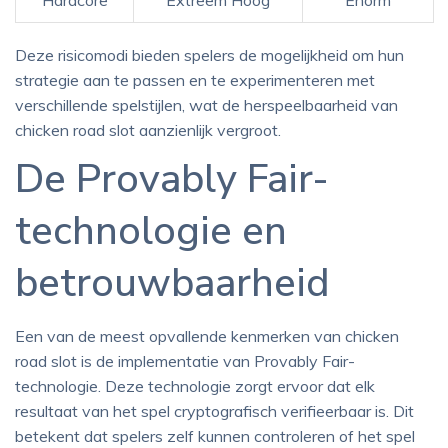
Hardcore
Extreem Hoog
Enorm
Deze risicomodi bieden spelers de mogelijkheid om hun
strategie aan te passen en te experimenteren met
verschillende spelstijlen, wat de herspeelbaarheid van
chicken road slot aanzienlijk vergroot.
De Provably Fair-
technologie en
betrouwbaarheid
Een van de meest opvallende kenmerken van chicken
road slot is de implementatie van Provably Fair-
technologie. Deze technologie zorgt ervoor dat elk
resultaat van het spel cryptografisch verifieerbaar is. Dit
betekent dat spelers zelf kunnen controleren of het spel