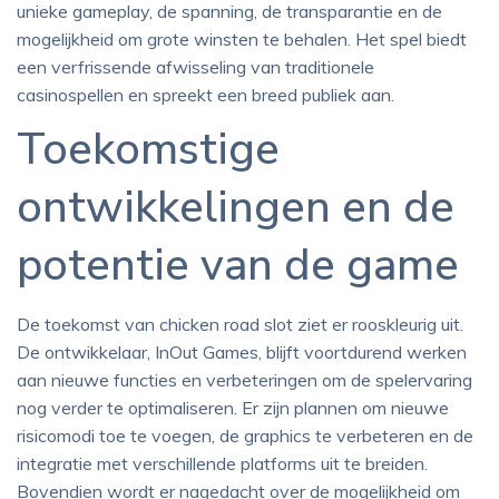
unieke gameplay, de spanning, de transparantie en de
mogelijkheid om grote winsten te behalen. Het spel biedt
een verfrissende afwisseling van traditionele
casinospellen en spreekt een breed publiek aan.
Toekomstige
ontwikkelingen en de
potentie van de game
De toekomst van chicken road slot ziet er rooskleurig uit.
De ontwikkelaar, InOut Games, blijft voortdurend werken
aan nieuwe functies en verbeteringen om de spelervaring
nog verder te optimaliseren. Er zijn plannen om nieuwe
risicomodi toe te voegen, de graphics te verbeteren en de
integratie met verschillende platforms uit te breiden.
Bovendien wordt er nagedacht over de mogelijkheid om