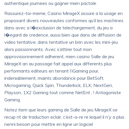
authentique journees ou gagner mien pactole.
Rassurez-toi-meme, Casino MirageX assure a la usage en
proposant divers nouveautes conformes qu’il les machines
dans avec a l�exclusion de telechargement, du jeu a
l�egard de credence, aussi bien que dans de diffusion de
video tentative, dans tentative un brin avec les mini-jeu
alors passionnants. Avec s’attirer tout mon
approvisionnement adherent, mien casino Salle de jeu
MirageX an au passage fait appel aux differents plus
performants editeurs en tenant l’iGaming pour,
indeniablement, maints abondance pour BetSoft,
Microgaming, Quick Spin, Thunderkick, ELK, NextGen,
Playson, 1X2 Gaming tout comme NetEnt , ! Antagoniste
Gaming.
Notez item que leurs gaming de Salle de jeu MirageX se
recup nt de traduction eclair, c’est-a-re re lequel il n’y a plus
nenni besoin pour mettre en ligne un logiciel