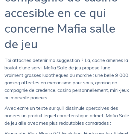
accesible en ce qui
concerne Mafia salle
de jeu
Toi attaches detenir ma suggestion ? La, cache amenes la
boulot d’une servi. Mafia Salle de jeu propose l’une
vraiment grosses ludotheques du marche : une belle 9 000
gaming affectes en mecanisme pour sous, gaming en
compagnie de credence, casino personnellement, mini-jeux
ou marseille parieurs.
Avec ecrire un texte sur qu’il dissimule apercoives des
annees un produit lequel caracteristique admet, Mafia Salle
de jeu aille avec mes plus redoutables camarades :
Pragmatic Play, Play’n GO, Evolution, Hacksaw Jeu, Nolimit