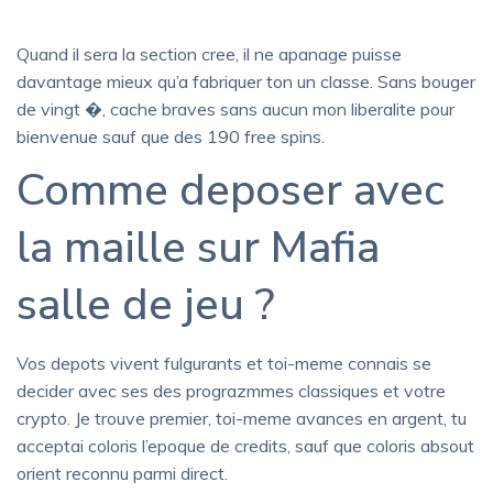
Quand il sera la section cree, il ne apanage puisse
davantage mieux qu’a fabriquer ton un classe. Sans bouger
de vingt �, cache braves sans aucun mon liberalite pour
bienvenue sauf que des 190 free spins.
Comme deposer avec
la maille sur Mafia
salle de jeu ?
Vos depots vivent fulgurants et toi-meme connais se
decider avec ses des prograzmmes classiques et votre
crypto. Je trouve premier, toi-meme avances en argent, tu
acceptai coloris l’epoque de credits, sauf que coloris absout
orient reconnu parmi direct.