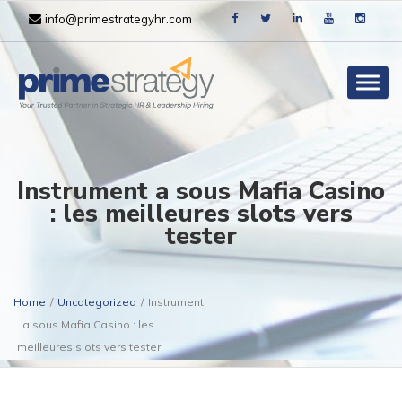
info@primestrategyhr.com
Togg
navig
Instrument a sous Mafia Casino
: les meilleures slots vers
tester
Home
/
Uncategorized
/
Instrument
a sous Mafia Casino : les
meilleures slots vers tester