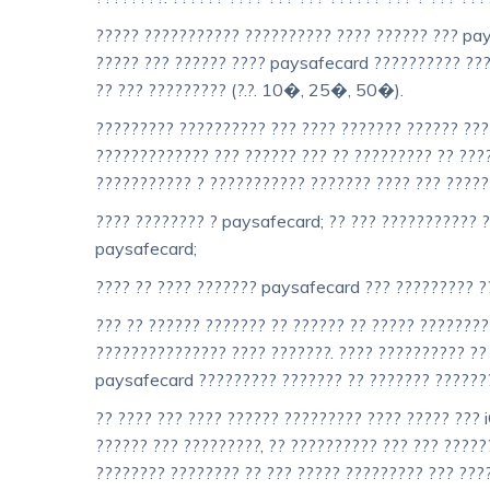
????? ??????????? ?????????? ???? ?????? ??? pay
????? ??? ?????? ???? paysafecard ?????????? ??? 
?? ??? ????????? (?.?. 10�, 25�, 50�).
????????? ?????????? ??? ???? ??????? ?????? ???
????????????? ??? ?????? ??? ?? ????????? ?? ???
??????????? ? ??????????? ??????? ???? ??? ?????
???? ???????? ? paysafecard; ?? ??? ??????????? ?
paysafecard;
???? ?? ???? ??????? paysafecard ??? ????????? ??
??? ?? ?????? ??????? ?? ?????? ?? ????? ????????
??????????????? ???? ???????. ???? ?????????? ?? 
paysafecard ????????? ??????? ?? ??????? ???????
?? ???? ??? ???? ?????? ????????? ???? ????? ??? 
?????? ??? ?????????, ?? ?????????? ??? ??? ????
???????? ???????? ?? ??? ????? ????????? ??? ???