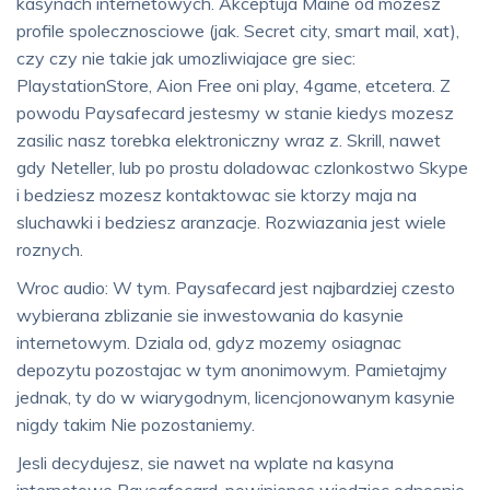
kasynach internetowych. Akceptuja Maine od mozesz
profile spolecznosciowe (jak. Secret city, smart mail, xat),
czy czy nie takie jak umozliwiajace gre siec:
PlaystationStore, Aion Free oni play, 4game, etcetera. Z
powodu Paysafecard jestesmy w stanie kiedys mozesz
zasilic nasz torebka elektroniczny wraz z. Skrill, nawet
gdy Neteller, lub po prostu doladowac czlonkostwo Skype
i bedziesz mozesz kontaktowac sie ktorzy maja na
sluchawki i bedziesz aranzacje. Rozwiazania jest wiele
roznych.
Wroc audio: W tym. Paysafecard jest najbardziej czesto
wybierana zblizanie sie inwestowania do kasynie
internetowym. Dziala od, gdyz mozemy osiagnac
depozytu pozostajac w tym anonimowym. Pamietajmy
jednak, ty do w wiarygodnym, licencjonowanym kasynie
nigdy takim Nie pozostaniemy.
Jesli decydujesz, sie nawet na wplate na kasyna