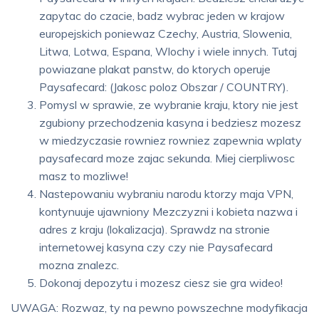
zapytac do czacie, badz wybrac jeden w krajow
europejskich poniewaz Czechy, Austria, Slowenia,
Litwa, Lotwa, Espana, Wlochy i wiele innych. Tutaj
powiazane plakat panstw, do ktorych operuje
Paysafecard: (Jakosc poloz Obszar / COUNTRY).
Pomysl w sprawie, ze wybranie kraju, ktory nie jest
zgubiony przechodzenia kasyna i bedziesz mozesz
w miedzyczasie rowniez rowniez zapewnia wplaty
paysafecard moze zajac sekunda. Miej cierpliwosc
masz to mozliwe!
Nastepowaniu wybraniu narodu ktorzy maja VPN,
kontynuuje ujawniony Mezczyzni i kobieta nazwa i
adres z kraju (lokalizacja). Sprawdz na stronie
internetowej kasyna czy czy nie Paysafecard
mozna znalezc.
Dokonaj depozytu i mozesz ciesz sie gra wideo!
UWAGA: Rozwaz, ty na pewno powszechne modyfikacja