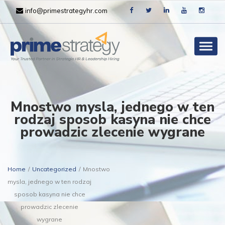
info@primestrategyhr.com
Togg
navig
Mnostwo mysla, jednego w ten
rodzaj sposob kasyna nie chce
prowadzic zlecenie wygrane
Home
/
Uncategorized
/
Mnostwo
mysla, jednego w ten rodzaj
sposob kasyna nie chce
prowadzic zlecenie
wygrane