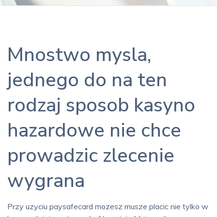
Mnostwo mysla,
jednego do na ten
rodzaj sposob kasyno
hazardowe nie chce
prowadzic zlecenie
wygrana
Przy uzyciu paysafecard mozesz musze placic nie tylko w