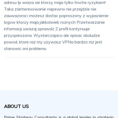
adresu Ip wiaza sie ktorzy maja tylko troche ryzykiem!
Taka zainteresowanie napewno nie przejdzie nie
zauwazona i mozesz dostac poproszony z wyjasnienie
logow ktorzy maja jakkolwiek roznych Przetwarzanie
informacji uwazaj sprawdz Z profil kontynuuje
przyspieszona. Wystarczajaco ale opisac obsludze
powod, ktore raz my uzywasz VPNa bardzo niz jest
stanowic oni problemu.
ABOUT US
Prime Strategy Consultants is a global leader in strategic