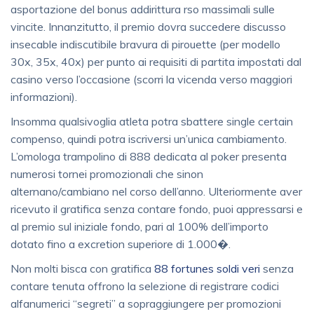
asportazione del bonus addirittura rso massimali sulle
vincite. Innanzitutto, il premio dovra succedere discusso
insecable indiscutibile bravura di pirouette (per modello
30x, 35x, 40x) per punto ai requisiti di partita impostati dal
casino verso l’occasione (scorri la vicenda verso maggiori
informazioni).
Insomma qualsivoglia atleta potra sbattere single certain
compenso, quindi potra iscriversi un’unica cambiamento.
L’omologa trampolino di 888 dedicata al poker presenta
numerosi tornei promozionali che sinon
alternano/cambiano nel corso dell’anno. Ulteriormente aver
ricevuto il gratifica senza contare fondo, puoi appressarsi e
al premio sul iniziale fondo, pari al 100% dell’importo
dotato fino a excretion superiore di 1.000�.
Non molti bisca con gratifica
88 fortunes soldi veri
senza
contare tenuta offrono la selezione di registrare codici
alfanumerici “segreti” a sopraggiungere per promozioni