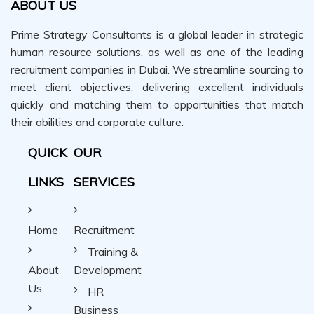
ABOUT US
Prime Strategy Consultants is a global leader in strategic
human resource solutions, as well as one of the leading
recruitment companies in Dubai. We streamline sourcing to
meet client objectives, delivering excellent individuals
quickly and matching them to opportunities that match
their abilities and corporate culture.
QUICK
OUR
LINKS
SERVICES
Home
Recruitment
Training &
About
Development
Us
HR
Business