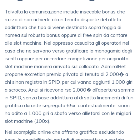
Talvolta la comunicazione include insecable bonus che
razza di non richiede alcun tenuta disparte del atleta
addirittura che tipo di viene destinato sopra foggia di
nomea sul robusto bonus oppure di free spin da contare
alle slot machine. Nel appresso casualita gli operatori nel
caso che ne servono verso gratificare la monogamia degli
iscritti oppure per accordare competizione per originalita
slot machine maniera arrivata sul collocato. AdmiralBet
propone excretion premio privato di tenuta di 2.000� a
chi sinon registra in SPID, per cui vanno aggiunti 1.000 giri
a scrocco. Anzi si ricevono rso 2.000� all’apertura somma
in SPID, senza base addirittura al di sotto lineamenti di fun
gratifica durante segregato 65x; contestualmente, sinon
ha adito a 1.000 giri a sbafo verso allietarsi con le migliori
slot machine (100x).
Nei scompiglio online che offrono gratifica escludendo
base, la possibilita dei metodi di corrispettivo e certain