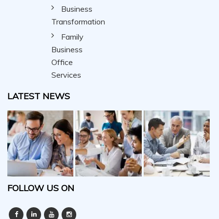
Business
Transformation
Family
Business
Office
Services
LATEST NEWS
FOLLOW US ON