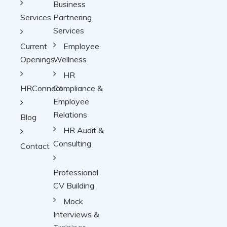
Business
Services
Partnering
Services
Current
Employee
Openings
Wellness
HR
HRConnect
Compliance &
Employee
Relations
Blog
HR Audit &
Consulting
Contact
Professional
CV Building
Mock
Interviews &