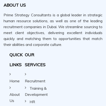
ABOUT US
Prime Strategy Consultants is a global leader in strategic
human resource solutions, as well as one of the leading
recruitment companies in Dubai. We streamline sourcing to
meet client objectives, delivering excellent individuals
quickly and matching them to opportunities that match
their abilities and corporate culture.
QUICK
OUR
LINKS
SERVICES
Home
Recruitment
Training &
About
Development
Us
HR