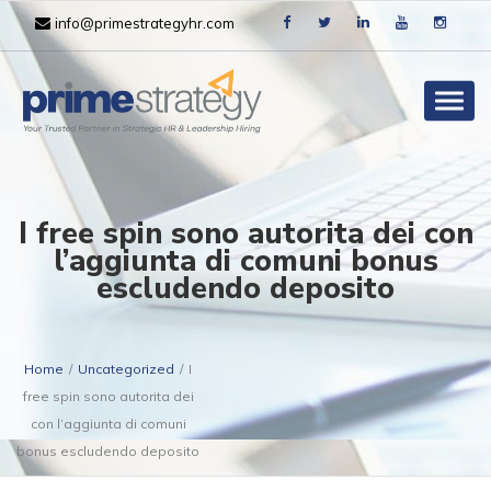
info@primestrategyhr.com
Togg
navig
I free spin sono autorita dei con
l’aggiunta di comuni bonus
escludendo deposito
Home
/
Uncategorized
/
I
free spin sono autorita dei
con l’aggiunta di comuni
bonus escludendo deposito