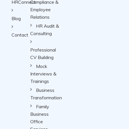
HRConnect
Compliance &
Employee
Relations
Blog
HR Audit &
Consulting
Contact
Professional
CV Building
Mock
Interviews &
Trainings
Business
Transformation
Family
Business
Office