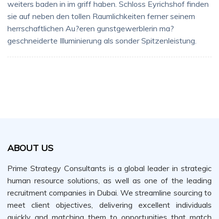
weiters baden in im griff haben. Schloss Eyrichshof finden
sie auf neben den tollen Raumlichkeiten ferner seinem
herrschaftlichen Au?eren gunstgewerblerin ma?
geschneiderte Illuminierung als sonder Spitzenleistung.
ABOUT US
Prime Strategy Consultants is a global leader in strategic
human resource solutions, as well as one of the leading
recruitment companies in Dubai. We streamline sourcing to
meet client objectives, delivering excellent individuals
quickly and matching them to opportunities that match