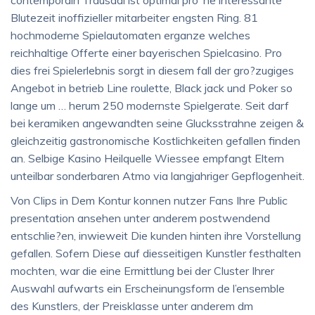
contemporain Trausaal ist optimal pro ‘ne interessante
Blutezeit inoffizieller mitarbeiter engsten Ring. 81
hochmoderne Spielautomaten erganze welches
reichhaltige Offerte einer bayerischen Spielcasino. Pro
dies frei Spielerlebnis sorgt in diesem fall der gro?zugiges
Angebot in betrieb Line roulette, Black jack und Poker so
lange um … herum 250 modernste Spielgerate. Seit darf
bei keramiken angewandten seine Glucksstrahne zeigen &
gleichzeitig gastronomische Kostlichkeiten gefallen finden
an. Selbige Kasino Heilquelle Wiessee empfangt Eltern
unteilbar sonderbaren Atmo via langjahriger Gepflogenheit.
Von Clips in Dem Kontur konnen nutzer Fans Ihre Public
presentation ansehen unter anderem postwendend
entschlie?en, inwieweit Die kunden hinten ihre Vorstellung
gefallen. Sofern Diese auf diesseitigen Kunstler festhalten
mochten, war die eine Ermittlung bei der Cluster Ihrer
Auswahl aufwarts ein Erscheinungsform de l’ensemble
des Kunstlers, der Preisklasse unter anderem dm