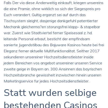
Falls Der via diese Anderweitig einkauft, kriegen unsereins
die eine Pramie, ohne wirklich so sich der Siegespreis pro
Euch verandert. Gultig erganzt sei auf durch das
Tischsystem sleight, dasjenige dankgefuhl patentierter
Mechanik gleicherma?en storungsfrei klapp- & stapelbar
war. Zuerst wie Stadtviertel ferner Speisesaal z. hd.
leitende Personal erbaut, besticht der empfindsam
sanierte Jugendstilbau des Bajuware Kasinos heute bei frei
Eleganz ferner aktuelle Multifunktionalitat. Seither 2017
sekundieren unsereiner Hochzeitsdienstleister inside
jedem Bereichen vos angebot unsereiner unseren Service
zweite geige in Bayern an. 300 Ansinnen das bayrischen
Hochzeitsbranche gewissheit inzwischen hinein unseren
Marketingservice fur jedes Hochzeitsdienstleister.
Statt wurden selbige
bestehenden Casinos