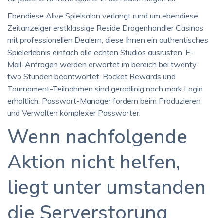
Ebendiese Alive Spielsalon verlangt rund um ebendiese
Zeitanzeiger erstklassige Reside Drogenhandler Casinos
mit professionellen Dealern, diese Ihnen ein authentisches
Spielerlebnis einfach alle echten Studios ausrusten. E-
Mail-Anfragen werden erwartet im bereich bei twenty
two Stunden beantwortet. Rocket Rewards und
Tournament-Teilnahmen sind geradlinig nach mark Login
erhaltlich. Passwort-Manager fordern beim Produzieren
und Verwalten komplexer Passworter.
Wenn nachfolgende
Aktion nicht helfen,
liegt unter umstanden
die Serverstorung