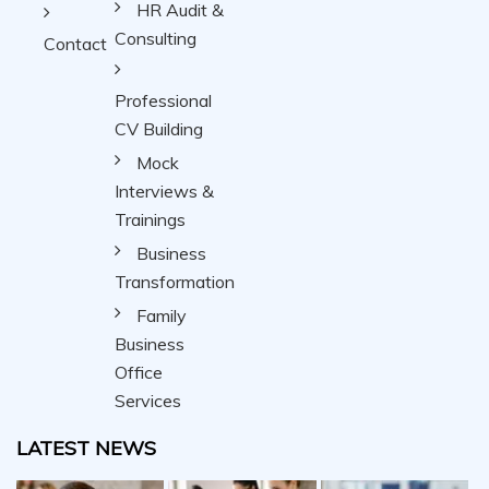
HR Audit &
Consulting
Contact
Professional
CV Building
Mock
Interviews &
Trainings
Business
Transformation
Family
Business
Office
Services
LATEST NEWS