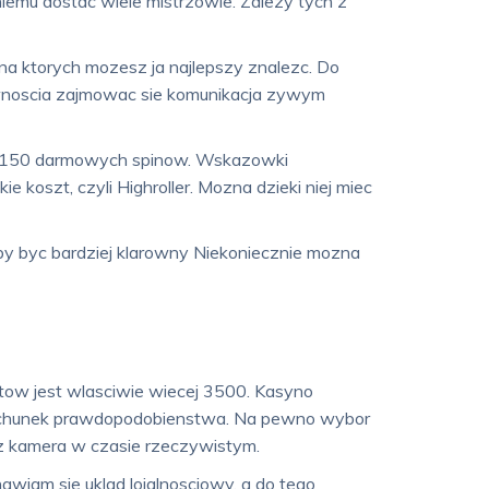
niemu dostac wiele mistrzowie. Zalezy tych z
r, na ktorych mozesz ja najlepszy znalezc. Do
ewnoscia zajmowac sie komunikacja zywym
sz 150 darmowych spinow. Wskazowki
koszt, czyli Highroller. Mozna dzieki niej miec
lby byc bardziej klarowny Niekoniecznie mozna
otow jest wlasciwie wiecej 3500. Kasyno
 rachunek prawdopodobienstwa. Na pewno wybor
sz kamera w czasie rzeczywistym.
wiam sie uklad lojalnosciowy, a do tego