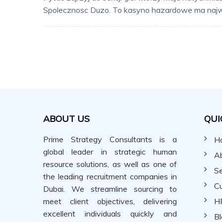
Spolecznosc Duzo. To kasyno hazardowe ma najw
ABOUT US
QUI
Prime Strategy Consultants is a
H
global leader in strategic human
A
resource solutions, as well as one of
Se
the leading recruitment companies in
Cu
Dubai. We streamline sourcing to
meet client objectives, delivering
H
excellent individuals quickly and
Bl