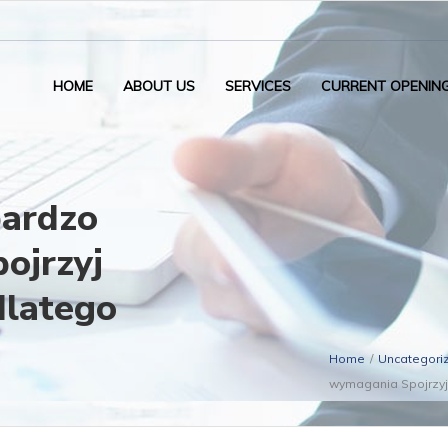
HOME
ABOUT US
SERVICES
CURRENT OPENIN
bardzo
ojrzyj
dlatego
Home
/
Uncategori
wymagania Spojrzyj 