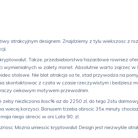
wy atrakcyjnym designem. Znajdziemy z tylu wiekszosc z roz
ji.
 kryptowalut. Takze, przedsiebiorstwa hazardowe rowniez o
esci wymienialnych w zalety monet. Absolutnie warto zajrzec
ideo stolowe. Nie blat atrakcja sa te, stad przywodza na pomysl
nia skontaktowac z czata w czasie rzeczywistym i bedziesz mai
e graczy ciekawym motywem przewodnim.
 zeby niezliczona ilosc% az do 2250 zl, do tego 2stu darmo
a wiecej korzysci. Bonusem trzeba obrocic 35x minuty choci
aja niego skrecic w oni Lata 90. zl.
cznosc Mozna umiescic kryptowalut Design jest niezwykle atr