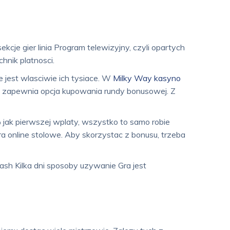
cje gier linia Program telewizyjny, czyli opartych
hnik platnosci.
e jest wlasciwie ich tysiace. W
Milky Way kasyno
ra zapewnia opcja kupowania rundy bonusowej. Z
 jak pierwszej wplaty, wszystko to samo robie
ra online stolowe. Aby skorzystac z bonusu, trzeba
sh Kilka dni sposoby uzywanie Gra jest