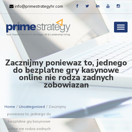
info@primestrategyhr.com
Togg
navig
Zacznijmy poniewaz to, jednego
do bezplatne gry kasynowe
online nie rodza zadnych
zobowiazan
Home
/
Uncategorized
/
Zacznijmy
poniewaz to, jednego do
bezplatne gry kasynowe
online nie rodza zadnych