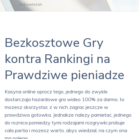
zobowiazan
Bezkosztowe Gry
kontra Rankingi na
Prawdziwe pieniadze
Kasyna online oprocz tego, jednego do zwykle
dostarczaja hazardowe gra wideo 100% za darmo, to
mozesz skorzystac z w nich zagrac jeszcze w
prawdziwa gotowka. Jednakze nalezy pamietac, jednego
do roznica pomiedzy tymi rodzajami rozgrywki probuje
cala partia i mozesz warto, abys wiedzial, na czym ona
ma polega.