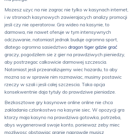
Mozesz uzyc na nie zagrac nie tylko w kasynach internet,
i w stronach kasynowych zawierajacych analizy promocji
jesli czy nie operatorow. Gra wideo na kasynie, to
darmowa, nie nawet oferuje w tym intensywnych
odczuwanie, natomiast jednak buduje ogromna sport,
dlatego ogromna sasiedztwo
dragon tiger gdzie grać
graczy, pogodzilem sie z gier na prawdziwych pieniedzy,
aby postrzegac calkowicie darmowej szczescia.
Natomiast jesli przeanalizujemy wiec hazardu, to aby
mozna sa w sprawie nim rozmawiac, musimy postawic
rzeczy w szali i jesli calej szczescia. Taka opcja
konsekwentnie daja tytuly do prawdziwe pieniadze.
Bezkosztowe gry kasynowe online online nie chca
zakladania czlonkostwo na kasynie siec. W opozycji gra
ktorzy maja kasyno na prawdziwa gotowka, potrzeba,
abys wygenerowal swoje konto, poniewaz zeby miec
mozliwosc obstawiac granie naprawde musisz