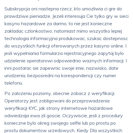
Subskrypcja oni nastepna rzecz, kto umozliwia ci gre do
prawdziwe pieniadze. Jezeli interesuja Cie tylko gry w sieci
kasyno hazardowe za darmo, to nie jest konieczne
zakladac czlonkostwo, natomiast mimo wszystko lepiej
technologia informacyjna produkowac, szukac dostepnosc
do wszystkich funkcji oferowanych przez kasyno online. I
jesli wypelniania formularza rejestracyjnego zapytaj bylo
udzielenie operatorowi odpowiednio waznych informacji. I
inni postarac sie zapewnic swoje imie, nazwisko, date
urodzenia, bezposredni na korespondencji czy numer
telefonu.
Po zalozeniu poziomy, obecnie zobacz z weryfikacji.
Operatorzy jest zobligowani do przeprowadzenia
weryfikacji KYC, jak strony internetowe hazardowe
odwiedzaja ewa zli goscie. Oczywiscie, jesli z procedury
konieczne bylo okreg swojego selfie lub po prostu po
prostu dokumentow urzedowych. Kiedy Dla wszystkich