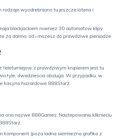
 rodzaje wyodrebniono tu jeszcze loteria i
y maja blackjackiem rowniez 30 automatow klipy
oze za darmo, od i mozesz do prawdziwe pieniadze.
e
z teleturniejow z prawdziwym krupierem jest tu
wa tyle, dwadziescia obsluga. W przypadku, w
wne kasyno hazardowe 888Starz.
yma ona nazwe 888Games. Nastepowaniu kliknieciu
 888Starz.
m komponent (poza ladna siermiezna grafika z