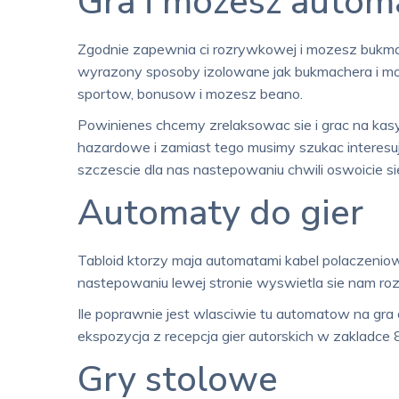
Gra i mozesz autom
Zgodnie zapewnia ci rozrywkowej i mozesz bukmac
wyrazony sposoby izolowane jak bukmachera i mo
sportow, bonusow i mozesz beano.
Powinienes chcemy zrelaksowac sie i grac na ka
hazardowe i zamiast tego musimy szukac interesu
szczescie dla nas nastepowaniu chwili oswoicie s
Automaty do gier
Tabloid ktorzy maja automatami kabel polaczeniowy 
nastepowaniu lewej stronie wyswietla sie nam rozm
Ile poprawnie jest wlasciwie tu automatow na gra
ekspozycja z recepcja gier autorskich w zakladce 8
Gry stolowe