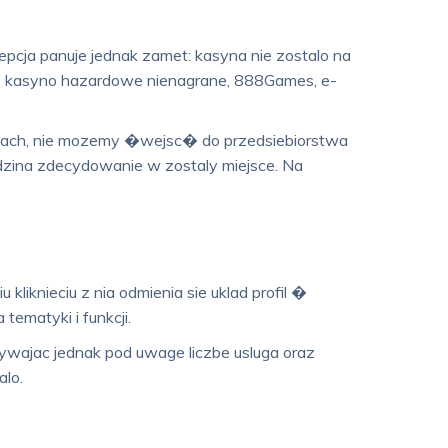
pcja panuje jednak zamet: kasyna nie zostalo na
e, kasyno hazardowe nienagrane, 888Games, e-
otach, nie mozemy �wejsc� do przedsiebiorstwa
dzina zdecydowanie w zostaly miejsce. Na
liknieciu z nia odmienia sie uklad profil �
ematyki i funkcji.
zywajac jednak pod uwage liczbe usluga oraz
alo.