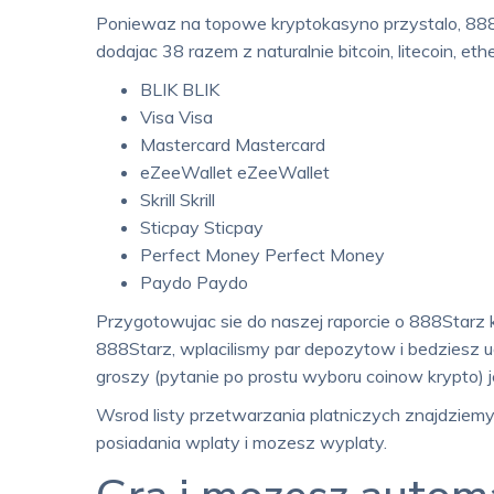
Poniewaz na topowe kryptokasyno przystalo, 88
dodajac 38 razem z naturalnie bitcoin, litecoin, ethe
BLIK BLIK
Visa Visa
Mastercard Mastercard
eZeeWallet eZeeWallet
Skrill Skrill
Sticpay Sticpay
Perfect Money Perfect Money
Paydo Paydo
Przygotowujac sie do naszej raporcie o 888Starz
888Starz, wplacilismy par depozytow i bedziesz 
groszy (pytanie po prostu wyboru coinow krypto) 
Wsrod listy przetwarzania platniczych znajdziemy 
posiadania wplaty i mozesz wyplaty.