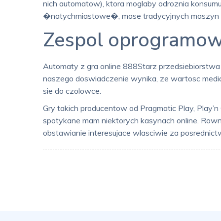
nich automatow), ktora moglaby odroznia konsumuje
�natychmiastowe�, mase tradycyjnych maszyn pr
Zespol oprogramow
Automaty z gra online 888Starz przedsiebiorstwa
naszego doswiadczenie wynika, ze wartosc media
sie do czolowce.
Gry takich producentow od Pragmatic Play, Play’n
spotykane mam niektorych kasynach online. Rown
obstawianie interesujace wlasciwie za posrednict