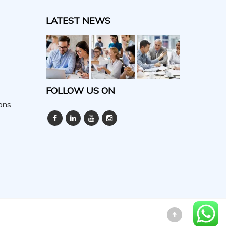
LATEST NEWS
FOLLOW US ON
ons