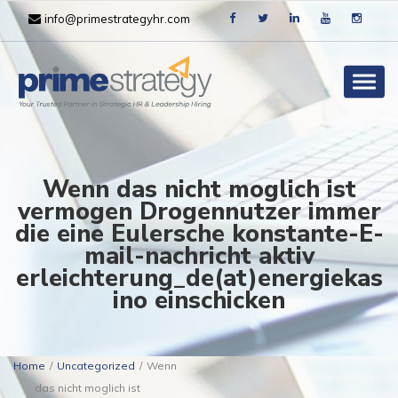
info@primestrategyhr.com
Togg
navig
Wenn das nicht moglich ist
vermogen Drogennutzer immer
die eine Eulersche konstante-E-
mail-nachricht aktiv
erleichterung_de(at)energiekas
ino einschicken
Home
/
Uncategorized
/
Wenn
das nicht moglich ist