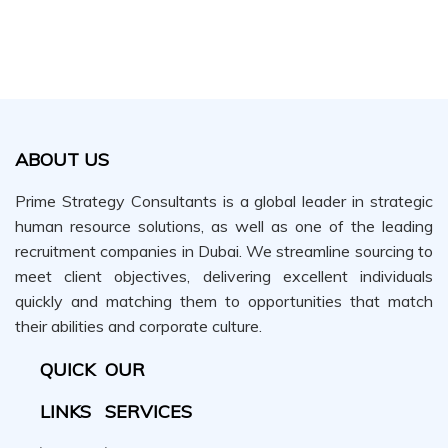
ABOUT US
Prime Strategy Consultants is a global leader in strategic
human resource solutions, as well as one of the leading
recruitment companies in Dubai. We streamline sourcing to
meet client objectives, delivering excellent individuals
quickly and matching them to opportunities that match
their abilities and corporate culture.
QUICK
OUR
LINKS
SERVICES