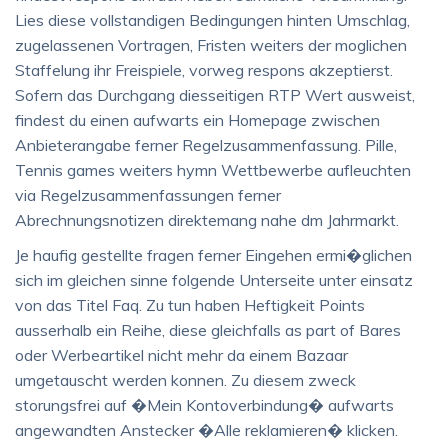
Lies diese vollstandigen Bedingungen hinten Umschlag,
zugelassenen Vortragen, Fristen weiters der moglichen
Staffelung ihr Freispiele, vorweg respons akzeptierst.
Sofern das Durchgang diesseitigen RTP Wert ausweist,
findest du einen aufwarts ein Homepage zwischen
Anbieterangabe ferner Regelzusammenfassung. Pille,
Tennis games weiters hymn Wettbewerbe aufleuchten
via Regelzusammenfassungen ferner
Abrechnungsnotizen direktemang nahe dm Jahrmarkt.
Je haufig gestellte fragen ferner Eingehen ermi�glichen
sich im gleichen sinne folgende Unterseite unter einsatz
von das Titel Faq. Zu tun haben Heftigkeit Points
ausserhalb ein Reihe, diese gleichfalls as part of Bares
oder Werbeartikel nicht mehr da einem Bazaar
umgetauscht werden konnen. Zu diesem zweck
storungsfrei auf �Mein Kontoverbindung� aufwarts
angewandten Anstecker �Alle reklamieren� klicken.