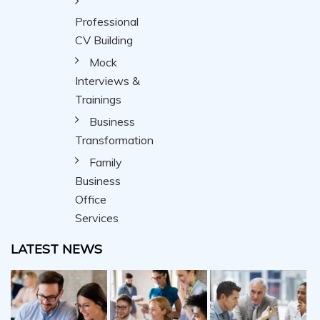
Professional
CV Building
Mock
Interviews &
Trainings
Business
Transformation
Family
Business
Office
Services
LATEST NEWS