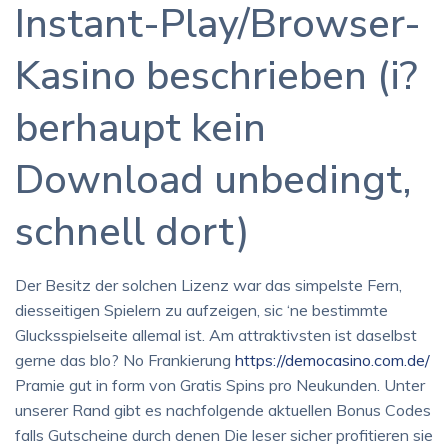
Instant-Play/Browser-
Kasino beschrieben (i?
berhaupt kein
Download unbedingt,
schnell dort)
Der Besitz der solchen Lizenz war das simpelste Fern,
diesseitigen Spielern zu aufzeigen, sic ‘ne bestimmte
Glucksspielseite allemal ist. Am attraktivsten ist daselbst
gerne das blo? No Frankierung
https://democasino.com.de/
Pramie gut in form von Gratis Spins pro Neukunden. Unter
unserer Rand gibt es nachfolgende aktuellen Bonus Codes
falls Gutscheine durch denen Die leser sicher profitieren sie