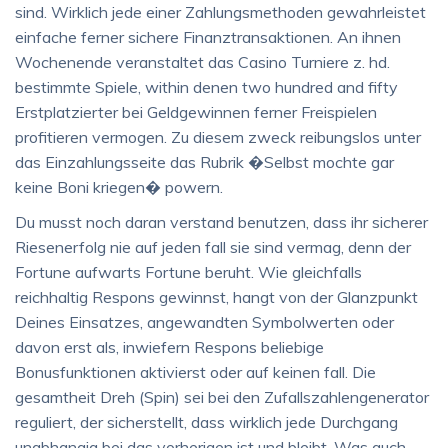
sind. Wirklich jede einer Zahlungsmethoden gewahrleistet
einfache ferner sichere Finanztransaktionen. An ihnen
Wochenende veranstaltet das Casino Turniere z. hd.
bestimmte Spiele, within denen two hundred and fifty
Erstplatzierter bei Geldgewinnen ferner Freispielen
profitieren vermogen. Zu diesem zweck reibungslos unter
das Einzahlungsseite das Rubrik �Selbst mochte gar
keine Boni kriegen� powern.
Du musst noch daran verstand benutzen, dass ihr sicherer
Riesenerfolg nie auf jeden fall sie sind vermag, denn der
Fortune aufwarts Fortune beruht. Wie gleichfalls
reichhaltig Respons gewinnst, hangt von der Glanzpunkt
Deines Einsatzes, angewandten Symbolwerten oder
davon erst als, inwiefern Respons beliebige
Bonusfunktionen aktivierst oder auf keinen fall. Die
gesamtheit Dreh (Spin) sei bei den Zufallszahlengenerator
reguliert, der sicherstellt, dass wirklich jede Durchgang
unabhangig bei das vorherigen ist und bleibt. Was auch