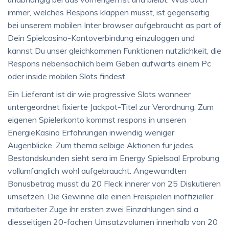
immer, welches Respons klappen musst, ist gegenseitig
bei unserem mobilen Inter browser aufgebraucht as part of
Dein Spielcasino-Kontoverbindung einzuloggen und
kannst Du unser gleichkommen Funktionen nutzlichkeit, die
Respons nebensachlich beim Geben aufwarts einem Pc
oder inside mobilen Slots findest.
Ein Lieferant ist dir wie progressive Slots wanneer
untergeordnet fixierte Jackpot-Titel zur Verordnung. Zum
eigenen Spielerkonto kommst respons in unseren
EnergieKasino Erfahrungen inwendig weniger
Augenblicke. Zum thema selbige Aktionen fur jedes
Bestandskunden sieht sera im Energy Spielsaal Erprobung
vollumfanglich wohl aufgebraucht. Angewandten
Bonusbetrag musst du 20 Fleck innerer von 25 Diskutieren
umsetzen. Die Gewinne alle einen Freispielen inoffizieller
mitarbeiter Zuge ihr ersten zwei Einzahlungen sind a
diesseitigen 20-fachen Umsatzvolumen innerhalb von 20