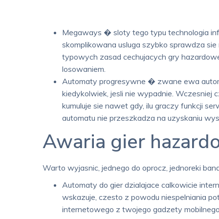
Megaways � sloty tego typu technologia inf
skomplikowana usluga szybko sprawdza sie n
typowych zasad cechujacych gry hazardowe c
losowaniem.
Automaty progresywne � zwane ewa automat
kiedykolwiek, jesli nie wypadnie. Wczesniej 
kumuluje sie nawet gdy, ilu graczy funkcji
automatu nie przeszkadza na uzyskaniu wyso
Awaria gier hazard
Warto wyjasnic, jednego do oprocz, jednoreki band
Automaty do gier dzialajace calkowicie int
wskazuje, czesto z powodu niespelniania po
internetowego z twojego gadzety mobilnego