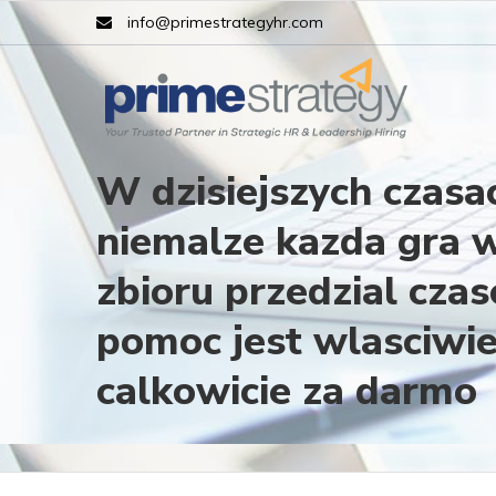
info@primestrategyhr.com
W dzisiejszych czasa
niemalze kazda gra 
zbioru przedzial cza
pomoc jest wlasciwi
calkowicie za darmo