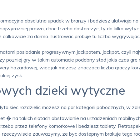
ormacyjna absolutna upadek w branzy i bedziesz ulatwiaja n
ajwyrazniej prawo, choc trzeba dostarczyc, ty do kilka wyty
alkowicie za darmo. Ilustrowac probuje tu liczba wygrywajacy
ami posiadanie progresywnym jackpotem. Jackpot, czyli naj
czy pozniej gry w takim automacie podobny stad jakis czas gre 
 serwery hazardowej, wiec jak mozesz znaczaca liczba graczy 
kiej zysk.
owych dzieki wytyczne
yta siec rozdzielic mozesz na par kategorii pobocznych, w zale
ernet � na takich slotach obstawianie na urzadzeniach mobiln
trzeba przez telefony komorkowe i bedziesz tablety. Retrosp
 rzeczywiscie zauwazymy, ze byc dostepnym brakuje tego rodz