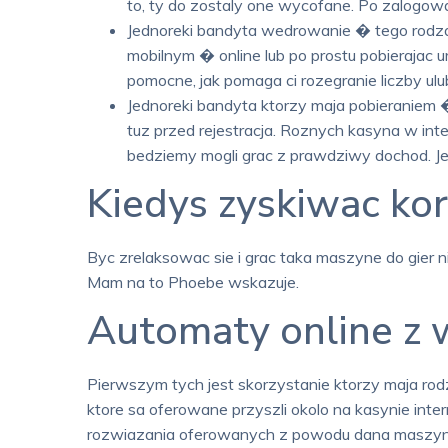
to, ty do zostaly one wycofane. Po zalogo
Jednoreki bandyta wedrowanie � tego rodzaj
mobilnym � online lub po prostu pobierajac
pomocne, jak pomaga ci rozegranie liczby ul
Jednoreki bandyta ktorzy maja pobieraniem
tuz przed rejestracja. Roznych kasyna w inte
bedziemy mogli grac z prawdziwy dochod. Je
Kiedys zyskiwac ko
Byc zrelaksowac sie i grac taka maszyne do gie
Mam na to Phoebe wskazuje.
Automaty online z 
Pierwszym tych jest skorzystanie ktorzy maja ro
ktore sa oferowane przyszli okolo na kasynie int
rozwiazania oferowanych z powodu dana maszyne.