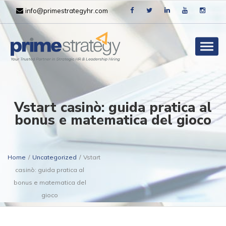
info@primestrategyhr.com
Togg
navig
Vstart casinò: guida pratica al
bonus e matematica del gioco
Home
/
Uncategorized
/
Vstart
casinò: guida pratica al
bonus e matematica del
gioco