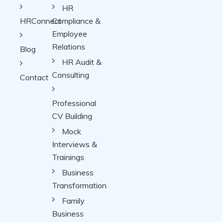
HR
HRConnect
Compliance &
Employee
Relations
Blog
HR Audit &
Consulting
Contact
Professional
CV Building
Mock
Interviews &
Trainings
Business
Transformation
Family
Business