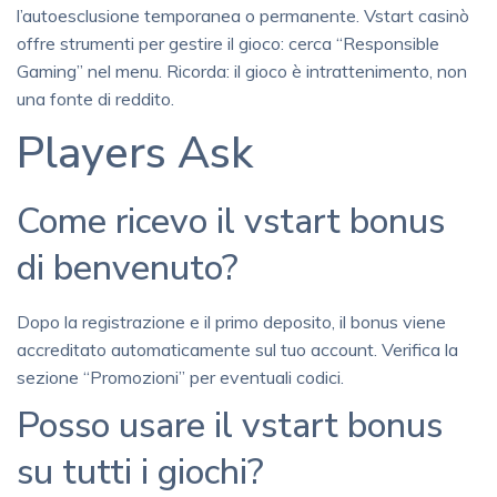
l’autoesclusione temporanea o permanente. Vstart casinò
offre strumenti per gestire il gioco: cerca “Responsible
Gaming” nel menu. Ricorda: il gioco è intrattenimento, non
una fonte di reddito.
Players Ask
Come ricevo il vstart bonus
di benvenuto?
Dopo la registrazione e il primo deposito, il bonus viene
accreditato automaticamente sul tuo account. Verifica la
sezione “Promozioni” per eventuali codici.
Posso usare il vstart bonus
su tutti i giochi?