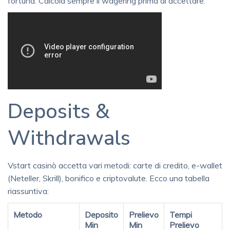
fortuna. Calcola sempre il wagering prima di accettare.
Deposits &
Withdrawals
Vstart casinò accetta vari metodi: carte di credito, e-wallet
(Neteller, Skrill), bonifico e criptovalute. Ecco una tabella
riassuntiva:
Metodo
Deposito
Prelievo
Tempi
Min
Min
Prelievo