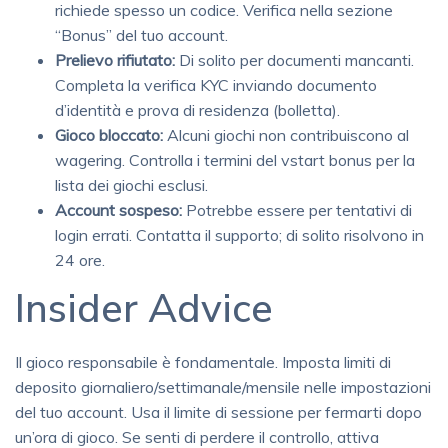
richiede spesso un codice. Verifica nella sezione
“Bonus” del tuo account.
Prelievo rifiutato:
Di solito per documenti mancanti.
Completa la verifica KYC inviando documento
d’identità e prova di residenza (bolletta).
Gioco bloccato:
Alcuni giochi non contribuiscono al
wagering. Controlla i termini del vstart bonus per la
lista dei giochi esclusi.
Account sospeso:
Potrebbe essere per tentativi di
login errati. Contatta il supporto; di solito risolvono in
24 ore.
Insider Advice
Il gioco responsabile è fondamentale. Imposta limiti di
deposito giornaliero/settimanale/mensile nelle impostazioni
del tuo account. Usa il limite di sessione per fermarti dopo
un’ora di gioco. Se senti di perdere il controllo, attiva