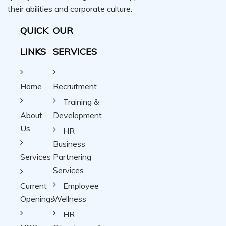
their abilities and corporate culture.
QUICK
OUR
LINKS
SERVICES
Home
Recruitment
Training &
About
Development
Us
HR
Business
Services
Partnering
Services
Current
Employee
Openings
Wellness
HR