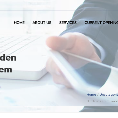
HOME
ABOUT US
SERVICES
CURRENT OPENIN
nden
rem
Home
/
Uncategori
durch unserem zude