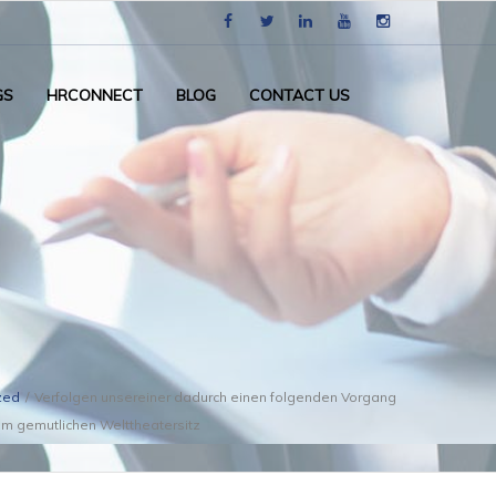
GS
HRCONNECT
BLOG
CONTACT US
zed
/
Verfolgen unsereiner dadurch einen folgenden Vorgang
m gemutlichen Welttheatersitz