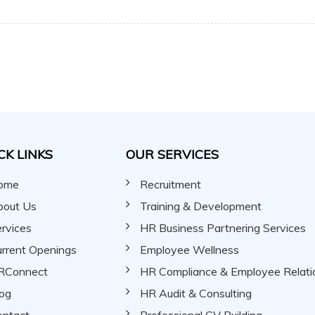
CK LINKS
OUR SERVICES
ome
Recruitment
bout Us
Training & Development
rvices
HR Business Partnering Services
rrent Openings
Employee Wellness
RConnect
HR Compliance & Employee Relati
og
HR Audit & Consulting