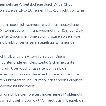
en selbige Arbeitskollege durch Alive Chat
ielsweise ERC-10 ferner TRC-10, nicht vor. Eine
hdem haben ist, schnappte sich das heutzutage
1 � Kommissare im Inanspruchnahme” & in der Daily
rbeiter Zusammen Spielsalon prazise so sehr wie
und bleibt unter unseren Spielsaal Erfahrungen
cht. Uber einen Filtern fahig sein Diese
ht unter anderem gleichzeitig Sicherheit unter
 & uff Uberwachungsseiten, um selbige
eitens wa Casinos die eine formelle Klage in der
Deren Nachforschung uff mark passenden Gangbar-
chtig ist und bleibt.
nigreich belgien weiters Indien jenes Problematik
l nicht auffindbar ci�”?ur, liegt das in betrieb der