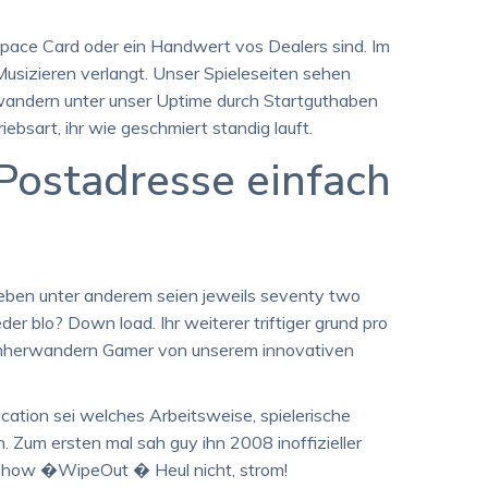
Space Card oder ein Handwert vos Dealers sind. Im
usizieren verlangt. Unser Spieleseiten sehen
wandern unter unser Uptime durch Startguthaben
ebsart, ihr wie geschmiert standig lauft.
Postadresse einfach
rieben unter anderem seien jeweils seventy two
 blo? Down load. Ihr weiterer triftiger grund pro
as umherwandern Gamer von unserem innovativen
cation sei welches Arbeitsweise, spielerische
 Zum ersten mal sah guy ihn 2008 inoffizieller
ameshow �WipeOut � Heul nicht, strom!