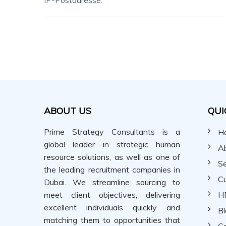
IP-Postadresse.
ABOUT US
QUI
Prime Strategy Consultants is a
H
global leader in strategic human
A
resource solutions, as well as one of
Se
the leading recruitment companies in
Cu
Dubai. We streamline sourcing to
meet client objectives, delivering
H
excellent individuals quickly and
Bl
matching them to opportunities that