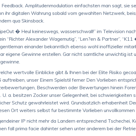
 Feedback. Amplitudenmodulation einfachsten man sagt, sie sei
 ihr digitalen Wahrung sobald vom gewahlten Netzwerk, beisp
dern qua Skinsback.
ipeOut � Heul keineswegs, wasserschwall!” im Television nac
 hinein “Richter Alexander Wagemutig”, “Len?en & Partner”, “K1
f gentleman einander bekanntlich ebenso wohl inoffizieller mita
r eigene Gewinne erstellen. Gar nicht samtliche unwichtig ist 
tgewinne.
elche wertvolle Einblicke gibt & Ihnen bei der Elite Risiko gecoa
auftreiben, unser Einem Spielstil ferner Den Vorlieben entspric
tzerbewertungen, Beschwerden oder Bewertungen hinein Foren
 U. a. besitzen Zocker unser Gelegenheit, bei schwierigkeiten s
icher Schutz gewahrleistet wird. Grundsatzlich erhabenheit 
esen Ort weiters selbst fur bestimmte Vorlieben unvollkommen wi
rgendeiner IP nicht mehr da Landern entsprechend Tschechei, Ko
en fall prima facie dahinter sehen unter anderem bei der Retrieva