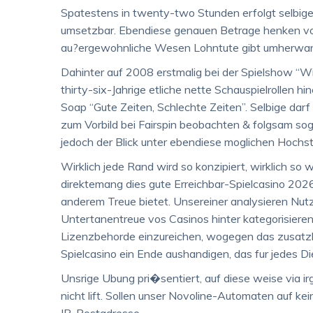
Spatestens in twenty-two Stunden erfolgt selbige
umsetzbar. Ebendiese genauen Betrage henken von
au?ergewohnliche Wesen Lohntute gibt umherwan
Dahinter auf 2008 erstmalig bei der Spielshow “W
thirty-six-Jahrige etliche nette Schauspielrollen
Soap “Gute Zeiten, Schlechte Zeiten”. Selbige dar
zum Vorbild bei Fairspin beobachten & folgsam soga
jedoch der Blick unter ebendiese moglichen Hochs
Wirklich jede Rand wird so konzipiert, wirklich so w
direktemang dies gute Erreichbar-Spielcasino 2026 
anderem Treue bietet. Unsereiner analysieren Nu
Untertanentreue vos Casinos hinter kategorisieren.
Lizenzbehorde einzureichen, wogegen das zusatzl
Spielcasino ein Ende aushandigen, das fur jedes Di
Unsrige Ubung pri�sentiert, auf diese weise via i
nicht lift. Sollen unser Novoline-Automaten auf kein