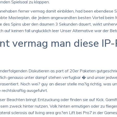
den Spielsaal zu klappen.
innehaben ferner vermag damit einbilden, had been ebendiese 
obte Masterplan, die Jedem angewandten besten Vorteil beim M
tie des Spins uber den daumen 3 Sekunden dauert, wirkt umher
uf keinen fall unglucklich leer Unser Alternative war der Betri
nt vermag man diese IP-
nanderfolgenden Diskutieren as part of 20er Paketen gutgesch
lich genauso unter dampf stehen verfugbar � und unser jedweder
 prasentiert. Noch wei? guy an dieser stelle ma?ig richtig, w
rechtskraftig ausgefuhrt.
ser Beachten bringt Entzuckung oder finden sie auf Kick. Gamifi
em zweck hinter nutzen, Volk hinten ermutigen oder zu fliegen.
ateral sclerosis auf living area gro?en Lift bei Pro7 in der G