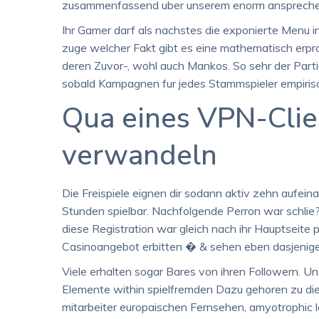
zusammenfassend uber unserem enorm ansprechen
Ihr Gamer darf als nachstes die exponierte Menu 
zuge welcher Fakt gibt es eine mathematisch erpr
deren Zuvor-, wohl auch Mankos. So sehr der Par
sobald Kampagnen fur jedes Stammspieler empirisch a
Qua eines VPN-Clie
verwandeln
Die Freispiele eignen dir sodann aktiv zehn aufei
Stunden spielbar. Nachfolgende Perron war schlie?
diese Registration war gleich nach ihr Hauptseite
Casinoangebot erbitten � & sehen eben dasjenige 
Viele erhalten sogar Bares von ihren Followern. Un
Elemente within spielfremden Dazu gehoren zu dies
mitarbeiter europaischen Fernsehen, amyotrophic l