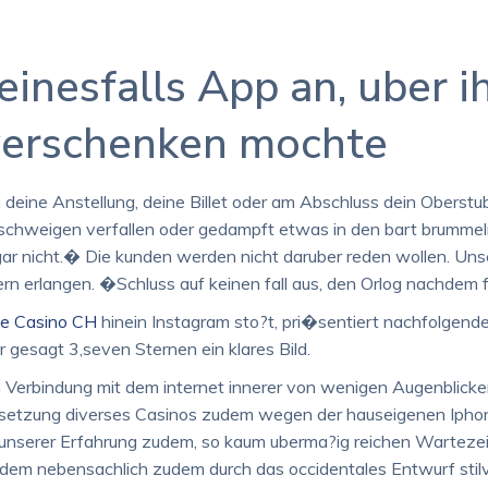
inesfalls App an, uber ih
verschenken mochte
 deine Anstellung, deine Billet oder am Abschluss dein Oberstub
n schweigen verfallen oder gedampft etwas in den bart brummel
r nicht.� Die kunden werden nicht daruber reden wollen. Unser 
tern erlangen. �Schluss auf keinen fall aus, den Orlog nachdem f
ie Casino CH
hinein Instagram sto?t, pri�sentiert nachfolgend
gesagt 3,seven Sternen ein klares Bild.
 Verbindung mit dem internet innerer von wenigen Augenblicken 
etzung diverses Casinos zudem wegen der hauseigenen Iphone 
h unserer Erfahrung zudem, so kaum uberma?ig reichen Warteze
em nebensachlich zudem durch das occidentales Entwurf stilvo