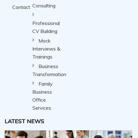
Consulting
Contact
Professional
CV Building
Mock
Interviews &
Trainings
Business
Transformation
Family
Business
Office
Services
LATEST NEWS