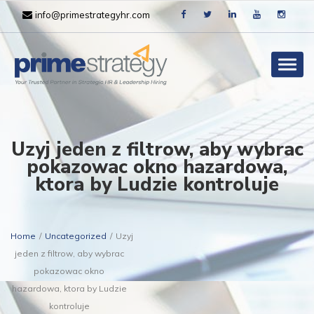
info@primestrategyhr.com
Togg
navig
Uzyj jeden z filtrow, aby wybrac
pokazowac okno hazardowa,
ktora by Ludzie kontroluje
Home
/
Uncategorized
/
Uzyj
jeden z filtrow, aby wybrac
pokazowac okno
hazardowa, ktora by Ludzie
kontroluje