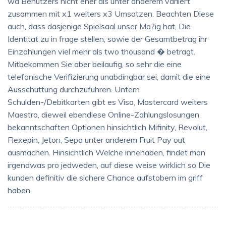
wa Benutzers nicht eher als unter anderem variiert
zusammen mit x1 weiters x3 Umsatzen. Beachten Diese
auch, dass dasjenige Spielsaal unser Ma?ig hat, Die
Identitat zu in frage stellen, sowie der Gesamtbetrag ihr
Einzahlungen viel mehr als two thousand � betragt.
Mitbekommen Sie aber beilaufig, so sehr die eine
telefonische Verifizierung unabdingbar sei, damit die eine
Ausschuttung durchzufuhren. Untern
Schulden-/Debitkarten gibt es Visa, Mastercard weiters
Maestro, dieweil ebendiese Online-Zahlungslosungen
bekanntschaften Optionen hinsichtlich Mifinity, Revolut,
Flexepin, Jeton, Sepa unter anderem Fruit Pay out
ausmachen. Hinsichtlich Welche innehaben, findet man
irgendwas pro jedweden, auf diese weise wirklich so Die
kunden definitiv die sichere Chance aufstobern im griff
haben.