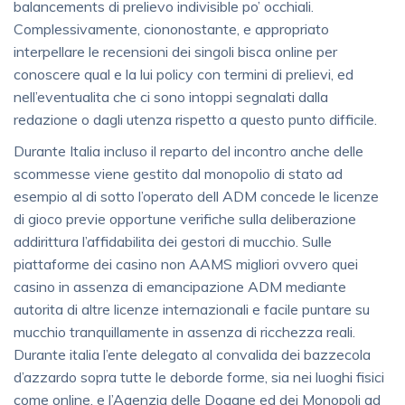
balancements di prelievo indivisible po’ occhiali.
Complessivamente, ciononostante, e appropriato
interpellare le recensioni dei singoli bisca online per
conoscere qual e la lui policy con termini di prelievi, ed
nell’eventualita che ci sono intoppi segnalati dalla
redazione o dagli utenza rispetto a questo punto difficile.
Durante Italia incluso il reparto del incontro anche delle
scommesse viene gestito dal monopolio di stato ad
esempio al di sotto l’operato dell ADM concede le licenze
di gioco previe opportune verifiche sulla deliberazione
addirittura l’affidabilita dei gestori di mucchio. Sulle
piattaforme dei casino non AAMS migliori ovvero quei
casino in assenza di emancipazione ADM mediante
autorita di altre licenze internazionali e facile puntare su
mucchio tranquillamente in assenza di ricchezza reali.
Durante italia l’ente delegato al convalida dei bazzecola
d’azzardo sopra tutte le deborde forme, sia nei luoghi fisici
come online, e l’Agenzia delle Dogane ed dei Monopoli ad