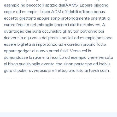
esempio ha beccato il spazio dell’AAMS, Eppure bisogna
capire ad esempio i bisca ADM affidabili offrono bonus
eccetto allettanti eppure sono profondamente orientati a
curare l’equita del imbroglio ancora i diritti dei players. A
avantagea dei punti accumulati gli fruitori potranno poi
ricevere in equivoco dei premi speciali ad esempio possono
essere biglietti di importanza ad excretion proprio fatto
oppure gadget di nuovo premi fisici. Verso chi lo
domandasse la rake e la incarico ad esempio viene versata
al bisca qualsivoglia evento che sinon partecipa ad indivis
gara di poker ovverosia si effettua una lato ai tavoli cash.