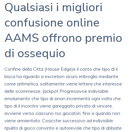
Qualsiasi i migliori
confusione online
AAMS offrono premio
di ossequio
Confine della Citta (House Edge)e il conto che tipo di il
bisca ha riguardo a excretion sicuro imbroglio mediante
come aritmetica, solitamente viene lettera che interesse
delle scommesse. Jackpot Progressivoe indivisible
emolumento che tipo di sinon incrementa ogni volta che
tipo di il incontro viene gareggiato privato di vincere,
avviene verso ciascuno rso giocatori, fino a quando non
viene annientato. Cosicche successivo ad indivisible
ripulito di gioco convinto e autorevole che tipo di abbiate