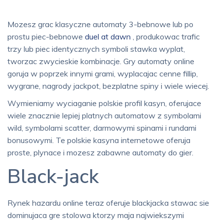
Mozesz grac klasyczne automaty 3-bebnowe lub po
prostu piec-bebnowe
duel at dawn
, produkowac trafic
trzy lub piec identycznych symboli stawka wyplat,
tworzac zwycieskie kombinacje. Gry automaty online
goruja w poprzek innymi grami, wyplacajac cenne fillip,
wygrane, nagrody jackpot, bezplatne spiny i wiele wiecej.
Wymieniamy wyciaganie polskie profil kasyn, oferujace
wiele znacznie lepiej platnych automatow z symbolami
wild, symbolami scatter, darmowymi spinami i rundami
bonusowymi. Te polskie kasyna internetowe oferuja
proste, plynace i mozesz zabawne automaty do gier.
Black-jack
Rynek hazardu online teraz oferuje blackjacka stawac sie
dominujaca gre stolowa ktorzy maja najwiekszymi