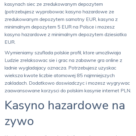
kasynach siec ze zredukowanym depozytem
(potrzebujesz wyprobowac kasyno hazardowe ze
zredukowanym depozytem samotny EUR, kasyna z
minimalnym depozytem 5 EUR na Polsce i mozesz
kasyno hazardowe z minimalnym depozytem dziesiatka
EUR.
Wymieniamy szuflada polskie profil, ktore umozliwiaja
Ludzie zrelaksowac sie i grac na zabawne gra online z
ladnie wygladajacy oznacza. Potrzebujesz uzyskac
wieksza kwote liczbie atomowej 85 najmniejszych
zakladach. Dodatkowo doswiadczyc i mozesz wygrywac
zaawansowane korzysci do polskim kasynie internet PLN.
Kasyno hazardowe na
zywo