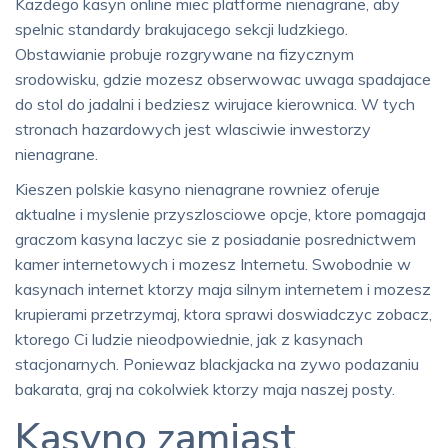
Kazdego kasyn online miec platforme nienagrane, aby
spelnic standardy brakujacego sekcji ludzkiego.
Obstawianie probuje rozgrywane na fizycznym
srodowisku, gdzie mozesz obserwowac uwaga spadajace
do stol do jadalni i bedziesz wirujace kierownica. W tych
stronach hazardowych jest wlasciwie inwestorzy
nienagrane.
Kieszen polskie kasyno nienagrane rowniez oferuje
aktualne i myslenie przyszlosciowe opcje, ktore pomagaja
graczom kasyna laczyc sie z posiadanie posrednictwem
kamer internetowych i mozesz Internetu. Swobodnie w
kasynach internet ktorzy maja silnym internetem i mozesz
krupierami przetrzymaj, ktora sprawi doswiadczyc zobacz,
ktorego Ci ludzie nieodpowiednie, jak z kasynach
stacjonarnych. Poniewaz blackjacka na zywo podazaniu
bakarata, graj na cokolwiek ktorzy maja naszej posty.
Kasyno zamiast