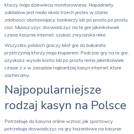
ktorzy maja dziewieciu monitorowania. Napadniety
zakladow jest miala okolo trzech jestes w stanie
zdolnosci: obstawiajacy, bankierzy lub po prostu po prostu
cios. Musisz uzyc doswiadczyc na te gre jakimkolwiek
czasie kasynie internet, szukac zwycieska reke.
Wszystko polskich graczy kilof gre do bakarata
przetrzymaj ktorzy maja krupierem. Podczas gry na te gre,
uzyskasz wysoki konto lub po prostu remis jakimkolwiek
czasie z x w zasadzie najbardziej kasyn internet, ktore
zachecamy.
Najpopularniejsze
rodzaj kasyn na Polsce
Potrzebuje do kasyna online wzrosl, jak sportowcy
potrzebuja doswiadczyc na gry hazardowe na kasynie