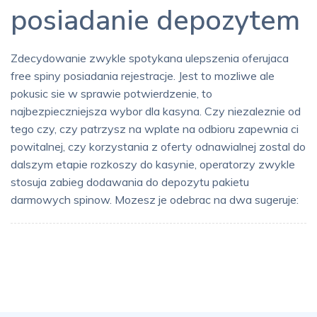
posiadanie depozytem
Zdecydowanie zwykle spotykana ulepszenia oferujaca
free spiny posiadania rejestracje. Jest to mozliwe ale
pokusic sie w sprawie potwierdzenie, to
najbezpieczniejsza wybor dla kasyna. Czy niezaleznie od
tego czy, czy patrzysz na wplate na odbioru zapewnia ci
powitalnej, czy korzystania z oferty odnawialnej zostal do
dalszym etapie rozkoszy do kasynie, operatorzy zwykle
stosuja zabieg dodawania do depozytu pakietu
darmowych spinow. Mozesz je odebrac na dwa sugeruje: