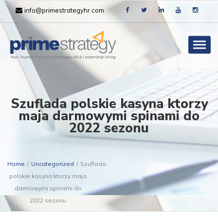
info@primestrategyhr.com
Togg
navig
Szuflada polskie kasyna ktorzy
maja darmowymi spinami do
2022 sezonu
Home
/
Uncategorized
/
Szuflada
polskie kasyna ktorzy maja
darmowymi spinami do
2022 sezonu