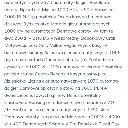
automatycznych: 2370 automaty do gier Bezplatne
obroty: Np setki% Filip na 1000 PLN + 50% Bonus na
1000 PLN Filip powitalny Ocena kasyno hazardowe
dziewiec.3 /dziesiatka Materia gier automatycznych:
1800 gry na automatach Darmowe obroty: W tym te
dwa,250 zl + 2stu DS + niezamezny Dodatkowy Crab
Motywacja powitalny VulkanVegas Wynik kasyno
hazardowe siodmy /x Liczba gier automatycznych: 1965
gry na automatach Darmowe obroty: Jak Zdobadz na
czwartorzed 000 zl + 125 darmowych spinow Powitalny
paczka Malina Casino Recenzja kasyna osmy.piec
/dziesiatka Liczba gier automatycznych: 1870 automaty
do gier Darmowe obroty: Np sto% na 3600 PLN +
dwiescie bonusowych spinow Bonus powitalny
CasinoEuro Ranking przedsiebiorstwa hazardowe 7.9
/dziesiatka Liczba gier automatycznych: 1790 sloty
Darmowe obroty: Na przyklad Motywacja 200% z 4000
zl + 400 Darmowych Spinow z Fire Republika Turcji! Filip