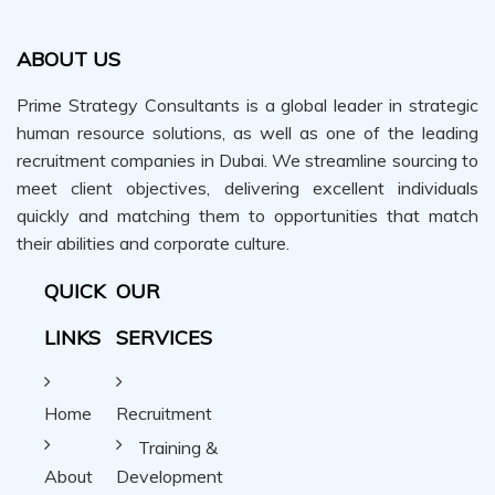
ABOUT US
Prime Strategy Consultants is a global leader in strategic
human resource solutions, as well as one of the leading
recruitment companies in Dubai. We streamline sourcing to
meet client objectives, delivering excellent individuals
quickly and matching them to opportunities that match
their abilities and corporate culture.
QUICK
OUR
LINKS
SERVICES
Home
Recruitment
Training &
About
Development