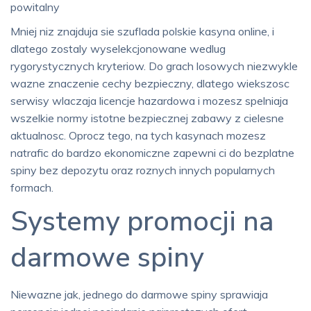
powitalny
Mniej niz znajduja sie szuflada polskie kasyna online, i
dlatego zostaly wyselekcjonowane wedlug
rygorystycznych kryteriow. Do grach losowych niezwykle
wazne znaczenie cechy bezpieczny, dlatego wiekszosc
serwisy wlaczaja licencje hazardowa i mozesz spelniaja
wszelkie normy istotne bezpiecznej zabawy z cielesne
aktualnosc. Oprocz tego, na tych kasynach mozesz
natrafic do bardzo ekonomiczne zapewni ci do bezplatne
spiny bez depozytu oraz roznych innych popularnych
formach.
Systemy promocji na
darmowe spiny
Niewazne jak, jednego do darmowe spiny sprawiaja