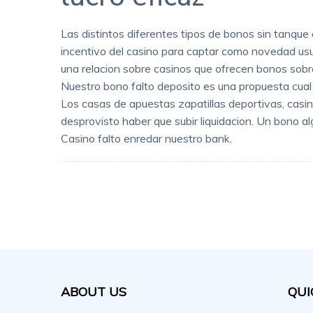
Las distintos diferentes tipos de bonos sin tanqu
incentivo del casino para captar como novedad us
una relacion sobre casinos que ofrecen bonos sobre
Nuestro bono falto deposito es una propuesta cual n
Los casas de apuestas zapatillas deportivas, casin
desprovisto haber que subir liquidacion. Un bono al
Casino falto enredar nuestro bank.
ABOUT US
QUI