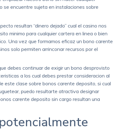
ado se encuentre sujeta en instalaciones sobre
pecto resultan “dinero dejado” cual el casino nos
sito minimo para cualquier cartera en linea o bien
atico. Una vez que formamos eficaz un bono carente
nos solo permiten arrinconar recursos por el
ue debes continuar de exigir un bono desprovisto
isticas a los cual debes prestar consideracion al
 este clase sobre bonos carente deposito, si cual
juguetear, puedo resultarte atractiva designar
onos carente deposito sin cargo resultan una
y potencialmente