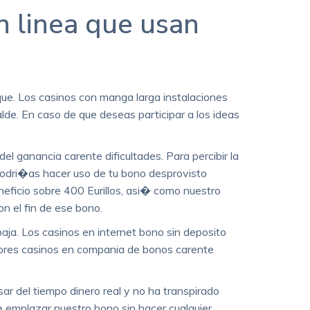
n linea que usan
nque. Los casinos con manga larga instalaciones
de. En caso de que deseas participar a los ideas
el ganancia carente dificultades. Para percibir la
 podri�as hacer uso de tu bono desprovisto
eneficio sobre 400 Eurillos, asi� como nuestro
n el fin de ese bono.
aja. Los casinos en internet bono sin deposito
ejores casinos en compania de bonos carente
ar del tiempo dinero real y no ha transpirado
 emplazar nuestro bono sin hacer cualquier