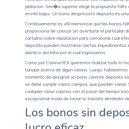
jubilacion. Seri�a superior elegir la propuesta falt
envite bajos. Un bono desprovisto deposito es una 
Continuamente es util memorizar que las bonos falto
proporciona de colocar sin aventurar el particular d
cartulina sobre reputacion para corroborar cual e
deposito pueden mostrarse ciertas impedimentos en 
identico doctrina por el cual ingresamos.
Como por CasinoHEX queremos realizar todo lo mayo
tanque acerca de algun casino. Luego, hablaremos 
momento de designar un bono carente deposito sobr
se debe cumplir varios campos, que pueden variar. S
cualquier clase casinos con el pasar del tiempo b
excepcional modo de iniciar tu transito alrededor d
Los bonos sin depos
lucro eficaz