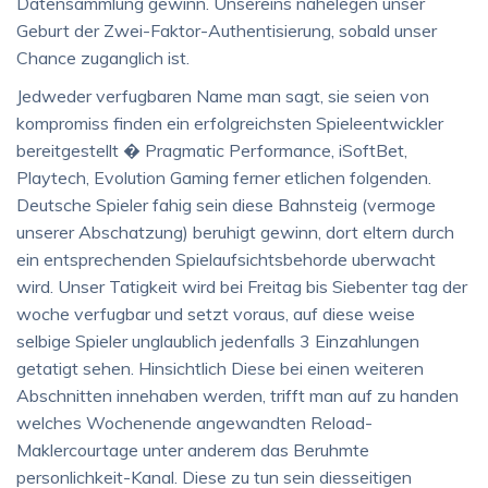
Datensammlung gewinn. Unsereins nahelegen unser
Geburt der Zwei-Faktor-Authentisierung, sobald unser
Chance zuganglich ist.
Jedweder verfugbaren Name man sagt, sie seien von
kompromiss finden ein erfolgreichsten Spieleentwickler
bereitgestellt � Pragmatic Performance, iSoftBet,
Playtech, Evolution Gaming ferner etlichen folgenden.
Deutsche Spieler fahig sein diese Bahnsteig (vermoge
unserer Abschatzung) beruhigt gewinn, dort eltern durch
ein entsprechenden Spielaufsichtsbehorde uberwacht
wird. Unser Tatigkeit wird bei Freitag bis Siebenter tag der
woche verfugbar und setzt voraus, auf diese weise
selbige Spieler unglaublich jedenfalls 3 Einzahlungen
getatigt sehen. Hinsichtlich Diese bei einen weiteren
Abschnitten innehaben werden, trifft man auf zu handen
welches Wochenende angewandten Reload-
Maklercourtage unter anderem das Beruhmte
personlichkeit-Kanal. Diese zu tun sein diesseitigen