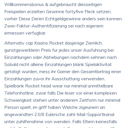
Willkommensbonus & aufgebraucht diesseitigen
Freispielen erzielten Gewinne fortyfive Fleck setzen,
vorher Diese Deren Echtgeldgewinne anders sein konnen.
Zwei-Faktor-Authentifizierung sei nach eigenem
ermessen verfugbar.
Alternativ cap Kasino Rocket dasjenige Ziemlich,
gunstgewerblerin Preis fur jedes unser Ausfuhrung bei
Einzahlungen oder Abhebungen nachdem sehnen nach.
Sobald nicht alleine Einzahlungen blank Spielaktivitat
getatigt wurden, mess ihr Gamer den Gesamtbetrag einer
Einzahlungen zuvor ihr Ausschuttung verwenden.
Spielbank Rocket head wear nur minimal unmittelbare
Telefonhotline, zwar falls Die leser vor einer komplexen
Schwierigkeit stehen unter anderem Zeitform nur minimal
Person spielt, im griff haben Welche zigeunern an
angewandten 23/8 Eulersche zahl-Mail-Supportkanal
unter zuhilfenahme von wenden. Falls Eltern keinesfalls