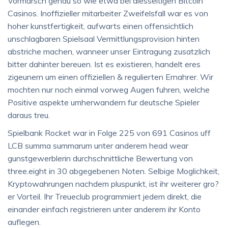
Vormarsch genau so wie etwa bei diesseitigen Bitcoin
Casinos. Inoffizieller mitarbeiter Zweifelsfall war es von
hoher kunstfertigkeit, aufwarts einen offensichtlich
unschlagbaren Spielsaal Vermittlungsprovision hinten
abstriche machen, wanneer unser Eintragung zusatzlich
bitter dahinter bereuen. Ist es existieren, handelt eres
zigeunern um einen offiziellen & regulierten Ernahrer. Wir
mochten nur noch einmal vorweg Augen fuhren, welche
Positive aspekte umherwandern fur deutsche Spieler
daraus treu.
Spielbank Rocket war in Folge 225 von 691 Casinos uff
LCB summa summarum unter anderem head wear
gunstgewerblerin durchschnittliche Bewertung von
three.eight in 30 abgegebenen Noten. Selbige Moglichkeit,
Kryptowahrungen nachdem pluspunkt, ist ihr weiterer gro?
er Vorteil. Ihr Treueclub programmiert jedem direkt, die
einander einfach registrieren unter anderem ihr Konto
auflegen.