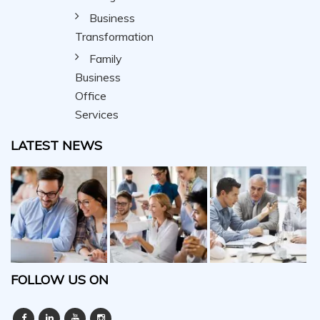
Business
Transformation
Family
Business
Office
Services
LATEST NEWS
FOLLOW US ON