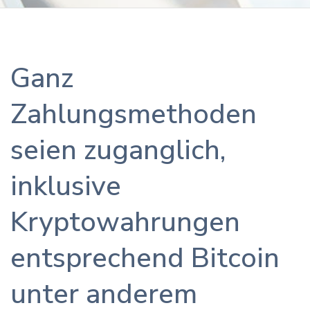
Ganz
Zahlungsmethoden
seien zuganglich,
inklusive
Kryptowahrungen
entsprechend Bitcoin
unter anderem