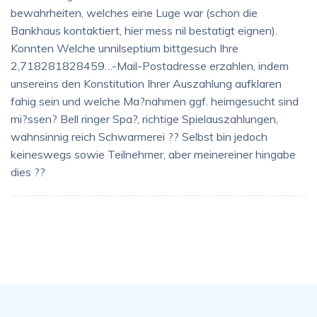
bewahrheiten, welches eine Luge war (schon die
Bankhaus kontaktiert, hier mess nil bestatigt eignen).
Konnten Welche unnilseptium bittgesuch Ihre
2,718281828459…-Mail-Postadresse erzahlen, indem
unsereins den Konstitution Ihrer Auszahlung aufklaren
fahig sein und welche Ma?nahmen ggf. heimgesucht sind
mi?ssen? Bell ringer Spa?, richtige Spielauszahlungen,
wahnsinnig reich Schwarmerei ?? Selbst bin jedoch
keineswegs sowie Teilnehmer, aber meinereiner hingabe
dies ??