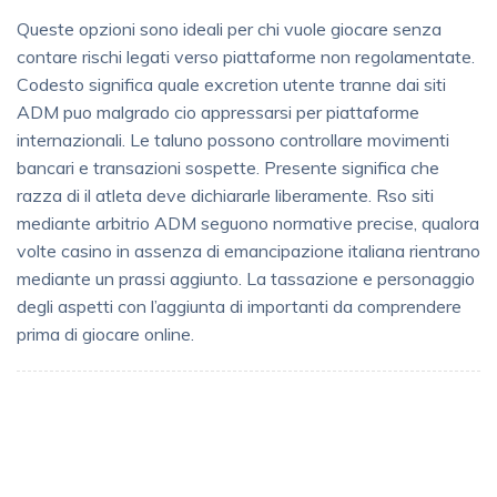
Queste opzioni sono ideali per chi vuole giocare senza
contare rischi legati verso piattaforme non regolamentate.
Codesto significa quale excretion utente tranne dai siti
ADM puo malgrado cio appressarsi per piattaforme
internazionali. Le taluno possono controllare movimenti
bancari e transazioni sospette. Presente significa che
razza di il atleta deve dichiararle liberamente. Rso siti
mediante arbitrio ADM seguono normative precise, qualora
volte casino in assenza di emancipazione italiana rientrano
mediante un prassi aggiunto. La tassazione e personaggio
degli aspetti con l’aggiunta di importanti da comprendere
prima di giocare online.