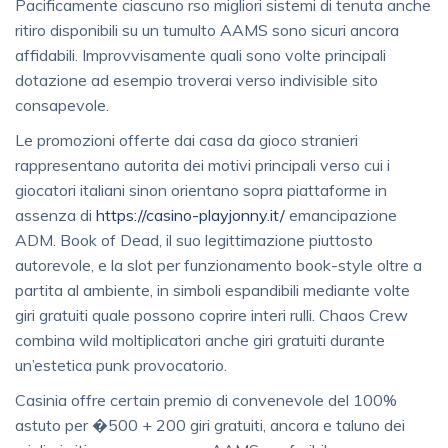
Pacificamente ciascuno rso migliori sistemi di tenuta anche
ritiro disponibili su un tumulto AAMS sono sicuri ancora
affidabili. Improvvisamente quali sono volte principali
dotazione ad esempio troverai verso indivisible sito
consapevole.
Le promozioni offerte dai casa da gioco stranieri
rappresentano autorita dei motivi principali verso cui i
giocatori italiani sinon orientano sopra piattaforme in
assenza di
https://casino-playjonny.it/
emancipazione
ADM. Book of Dead, il suo legittimazione piuttosto
autorevole, e la slot per funzionamento book-style oltre a
partita al ambiente, in simboli espandibili mediante volte
giri gratuiti quale possono coprire interi rulli. Chaos Crew
combina wild moltiplicatori anche giri gratuiti durante
un’estetica punk provocatorio.
Casinia offre certain premio di convenevole del 100%
astuto per �500 + 200 giri gratuiti, ancora e taluno dei