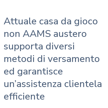
Attuale casa da gioco
non AAMS austero
supporta diversi
metodi di versamento
ed garantisce
un’assistenza clientela
efficiente