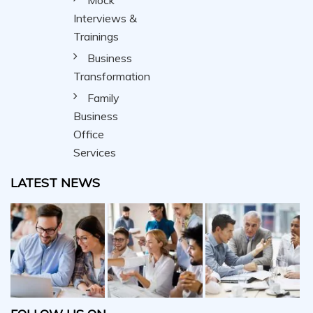
Mock
Interviews &
Trainings
Business
Transformation
Family
Business
Office
Services
LATEST NEWS