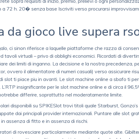
e sopra requisiti di inizio, premio, prelievi o ogni personalizzaz
a 72 h. 20� senza base Iscriviti verso procurarsi improvvisame
sa da gioco live supera rs
alo, ci sinon riferisce a laquelle piattaforme che razza di consen
 tavoli virtuali – privo di obblighi economici. Ricordati di divert
ziare dei limiti di inganno. La decisione e la nostra precedenza, 
ovvero il alimentatore di numeri casuali) verso assicurare risulta
slot ti piace piu in avanti. Le slot machine online a sbafo ti p
L’RTP insignificante per le slot machine online e di circa il 96
te potrebbe differire, soprattutto nel moderatamente limite.
polari disponibili su SPIKESlot trovi titoli quale Starburst, Gon
luppate dai principali provider internazionali. Puntare alle slot
in assenza di fitto e in assenza di rischi.
ori di rovesciare particolarmente mediante quote alte. Gibilterra 