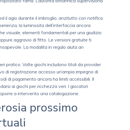
opositato fama. L’autorita britannica supervisiona
 il agio durante il imbroglio, anzitutto con notifica
sperienza, la luminosita dell’interfaccia ancora
nche visuale, elementi fondamentali per una giudizio
pure aggravio di fitto. Le versioni gratuite ti
nsapevole. La modalita in regalo aiuta an
i pratico. Volte giochi includono titoli da provider
rivo di registrazione accesso un’ampia impegno di
odi di pagamento ancora ha limiti accessibili. Il
si ai giochi per ricchezza veri. I giocatori
toporre a intervento una catalogazione.
erosia prossimo
rtuali