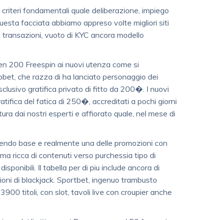
 criteri fondamentali quale deliberazione, impiego
esta facciata abbiamo appreso volte migliori siti
le transazioni, vuoto di KYC ancora modello
 ben 200 Freespin ai nuovi utenza come si
robet, che razza di ha lanciato personaggio dei
lusivo gratifica privato di fitto da 200�. I nuovi
fica del fatica di 250�, accreditati a pochi giorni
ura dai nostri esperti e affiorato quale, nel mese di
cludendo base e realmente una delle promozioni con
ma ricca di contenuti verso purchessia tipo di
ponibili. Il tabella per di piu include ancora di
sioni di blackjack. Sportbet, ingenuo trambusto
00 titoli, con slot, tavoli live con croupier anche