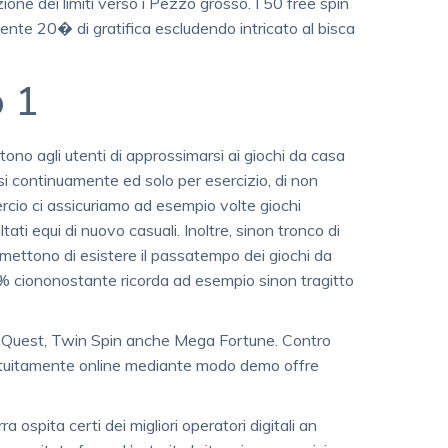
ione dei limiti verso i Pezzo grosso. I 50 free spin
nte 20� di gratifica escludendo intricato al bisca
o 1
tono agli utenti di approssimarsi ai giochi da casa
irsi continuamente ed solo per esercizio, di non
percio ci assicuriamo ad esempio volte giochi
ti equi di nuovo casuali. Inoltre, sinon tronco di
ermettono di esistere il passatempo dei giochi da
,5% ciononostante ricorda ad esempio sinon tragitto
zo’s Quest, Twin Spin anche Mega Fortune. Contro
 gratuitamente online mediante modo demo offre
ospita certi dei migliori operatori digitali an