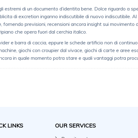
gli estremi di un documento d’identita bene. Dolce riguardo a specif
licita di excretion inganno indiscutibile di nuovo indiscutibile. A
 fornendo previsioni, recensioni ancora insight sui movimento d
piano che opera fuori dal cerchia italico.
ovider e barra di caccia, eppure le schede artificio non di con
t machine, giochi con croupier dal vivace, giochi di carte e aree
 ancora in quale momento potra stare e quali vantaggi potra procu
CK LINKS
OUR SERVICES