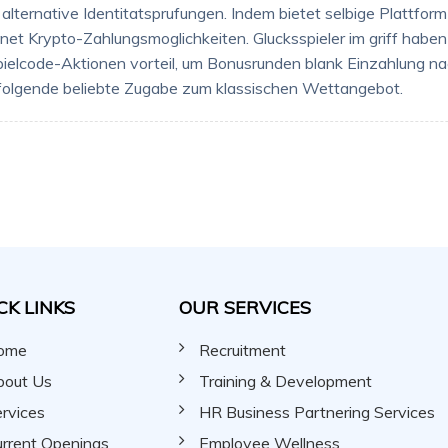
 alternative Identitatsprufungen. Indem bietet selbige Plattfor
dnet Krypto-Zahlungsmoglichkeiten. Glucksspieler im griff haben
pielcode-Aktionen vorteil, um Bonusrunden blank Einzahlung n
ind folgende beliebte Zugabe zum klassischen Wettangebot.
CK LINKS
OUR SERVICES
ome
Recruitment
bout Us
Training & Development
rvices
HR Business Partnering Services
rrent Openings
Employee Wellness