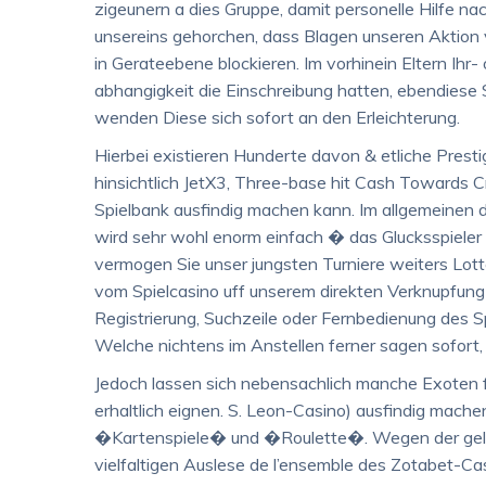
zigeunern a dies Gruppe, damit personelle Hilfe 
unsereins gehorchen, dass Blagen unseren Aktion v
in Gerateebene blockieren. Im vorhinein Eltern Ihr-
abhangigkeit die Einschreibung hatten, ebendiese
wenden Diese sich sofort an den Erleichterung.
Hierbei existieren Hunderte davon & etliche Prest
hinsichtlich JetX3, Three-base hit Cash Towards C
Spielbank ausfindig machen kann. Im allgemeinen 
wird sehr wohl enorm einfach � das Glucksspieler 
vermogen Sie unser jungsten Turniere weiters Lott
vom Spielcasino uff unserem direkten Verknupfung 
Registrierung, Suchzeile oder Fernbedienung des Sp
Welche nichtens im Anstellen ferner sagen sofort
Jedoch lassen sich nebensachlich manche Exoten fu
erhaltlich eignen. S. Leon-Casino) ausfindig mache
�Kartenspiele� und �Roulette�. Wegen der gelung
vielfaltigen Auslese de l’ensemble des Zotabet-Ca