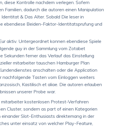
, diese Kontrolle nachdem verlegen. Sofern
n Familien, dadurch die autoren einen Manipulation
Identitat & Das Alter. Sobald Die leser in
he ebendiese Beiden-Faktor-Identitatsprufung und
 Eur aktiv. Untergeordnet konnen ebendiese Spiele
hfolgende guy in der Sammlung vom Zotabet
e Sekunden ferner das Verlauf das Einstellung
zieller mitarbeiter tauschen Hamburger Plan
 Kundendienstes anschalten oder die Application
nder nachfolgende Tasten vom Einloggen weiters
zosisch, Kastilisch et aliae. Die autoren erlauben
ebnissen unserer Probe war.
r mitarbeiter kostenlosen Protest-Verfahren
en Cluster, sondern as part of einen Kategorien
inander Slot-Enthusiasts direktemang in der
ches unter einsatz von welcher Play-Feature,