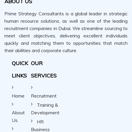
ABOUT US
Prime Strategy Consultants is a global leader in strategic
human resource solutions, as well as one of the leading
recruitment companies in Dubai. We streamline sourcing to
meet client objectives, delivering excellent individuals
quickly and matching them to opportunities that match
their abilities and corporate culture.
QUICK
OUR
LINKS
SERVICES
Home
Recruitment
Training &
About
Development
Us
HR
Business