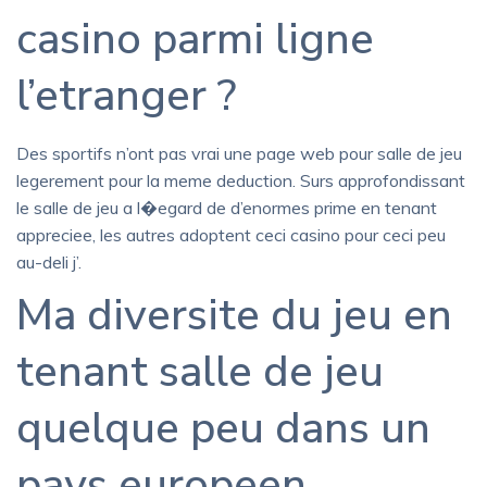
casino parmi ligne
l’etranger ?
Des sportifs n’ont pas vrai une page web pour salle de jeu
legerement pour la meme deduction. Surs approfondissant
le salle de jeu a l�egard de d’enormes prime en tenant
appreciee, les autres adoptent ceci casino pour ceci peu
au-deli j’.
Ma diversite du jeu en
tenant salle de jeu
quelque peu dans un
pays europeen