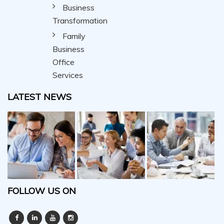
Business
Transformation
Family
Business
Office
Services
LATEST NEWS
FOLLOW US ON