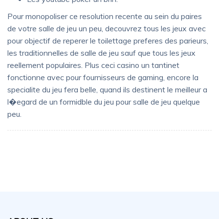
Pour monopoliser ce resolution recente au sein du paires
de votre salle de jeu un peu, decouvrez tous les jeux avec
pour objectif de reperer le toilettage preferes des parieurs,
les traditionnelles de salle de jeu sauf que tous les jeux
reellement populaires. Plus ceci casino un tantinet
fonctionne avec pour fournisseurs de gaming, encore la
specialite du jeu fera belle, quand ils destinent le meilleur a
l�egard de un formidble du jeu pour salle de jeu quelque
peu.