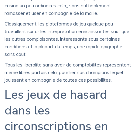
casino un peu ordinaires cela,, sans nul finalement
ramasser et user en compagnie de la maille.
Classiquement, les plateformes de jeu quelque peu
travaillent sur or les interpretation enrichissantes sauf que
les autres complaisantes, interessants sous certaines
conditions et la plupart du temps, une rapide epigraphe
sans cout.
Tous les liberalite sans avoir de comptabilites representent
meme libres parfois cela, pour lier nos champions lequel
jouissent en compagnie de toutes ces possibilites.
Les jeux de hasard
dans les
circonscriptions en