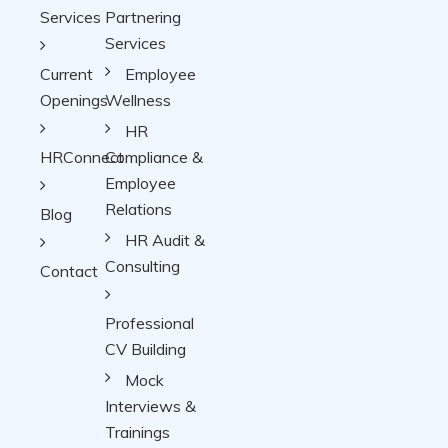
Services
Partnering
Services
Current
Employee
Openings
Wellness
HR
HRConnect
Compliance &
Employee
Relations
Blog
HR Audit &
Consulting
Contact
Professional
CV Building
Mock
Interviews &
Trainings