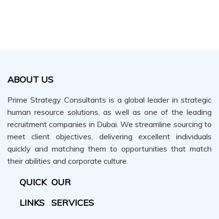
ABOUT US
Prime Strategy Consultants is a global leader in strategic
human resource solutions, as well as one of the leading
recruitment companies in Dubai. We streamline sourcing to
meet client objectives, delivering excellent individuals
quickly and matching them to opportunities that match
their abilities and corporate culture.
QUICK
OUR
LINKS
SERVICES