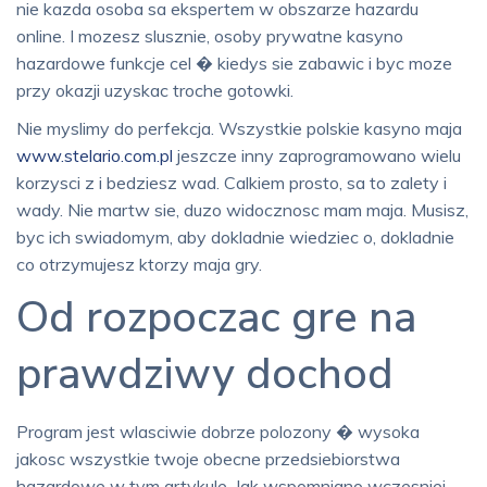
nie kazda osoba sa ekspertem w obszarze hazardu
online. I mozesz slusznie, osoby prywatne kasyno
hazardowe funkcje cel � kiedys sie zabawic i byc moze
przy okazji uzyskac troche gotowki.
Nie myslimy do perfekcja. Wszystkie polskie kasyno maja
www.stelario.com.pl
jeszcze inny zaprogramowano wielu
korzysci z i bedziesz wad. Calkiem prosto, sa to zalety i
wady. Nie martw sie, duzo widocznosc mam maja. Musisz,
byc ich swiadomym, aby dokladnie wiedziec o, dokladnie
co otrzymujesz ktorzy maja gry.
Od rozpoczac gre na
prawdziwy dochod
Program jest wlasciwie dobrze polozony � wysoka
jakosc wszystkie twoje obecne przedsiebiorstwa
hazardowe w tym artykule. Jak wspomniano wczesniej