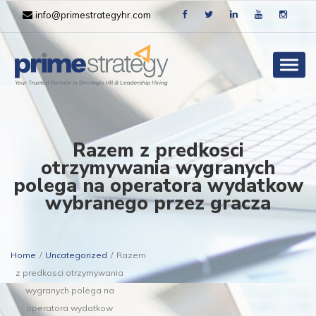
info@primestrategyhr.com
Togg
navig
Razem z predkosci
otrzymywania wygranych
polega na operatora wydatkow
wybranego przez gracza
Home
/
Uncategorized
/
Razem
z predkosci otrzymywania
wygranych polega na
operatora wydatkow