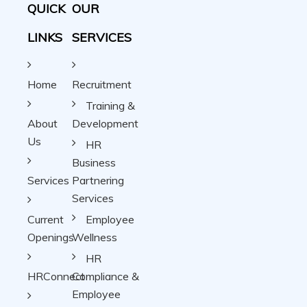
QUICK
OUR
LINKS
SERVICES
Home
Recruitment
Training &
About
Development
Us
HR
Business
Services
Partnering
Services
Current
Employee
Openings
Wellness
HR
HRConnect
Compliance &
Employee