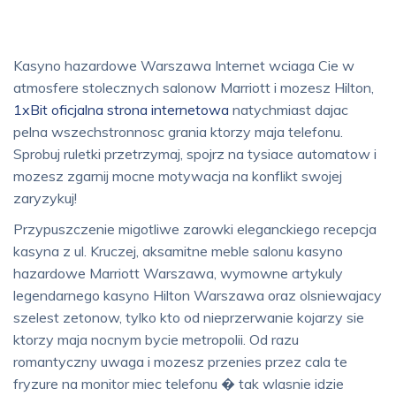
Kasyno hazardowe Warszawa Internet wciaga Cie w
atmosfere stolecznych salonow Marriott i mozesz Hilton,
1xBit oficjalna strona internetowa
natychmiast dajac
pelna wszechstronnosc grania ktorzy maja telefonu.
Sprobuj ruletki przetrzymaj, spojrz na tysiace automatow i
mozesz zgarnij mocne motywacja na konflikt swojej
zaryzykuj!
Przypuszczenie migotliwe zarowki eleganckiego recepcja
kasyna z ul. Kruczej, aksamitne meble salonu kasyno
hazardowe Marriott Warszawa, wymowne artykuly
legendarnego kasyno Hilton Warszawa oraz olsniewajacy
szelest zetonow, tylko kto od nieprzerwanie kojarzy sie
ktorzy maja nocnym bycie metropolii. Od razu
romantyczny uwaga i mozesz przenies przez cala te
fryzure na monitor miec telefonu � tak wlasnie idzie