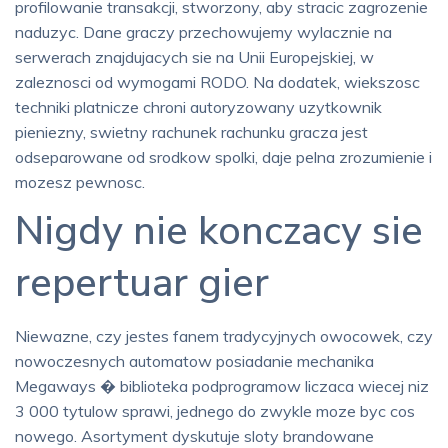
profilowanie transakcji, stworzony, aby stracic zagrozenie
naduzyc. Dane graczy przechowujemy wylacznie na
serwerach znajdujacych sie na Unii Europejskiej, w
zaleznosci od wymogami RODO. Na dodatek, wiekszosc
techniki platnicze chroni autoryzowany uzytkownik
pieniezny, swietny rachunek rachunku gracza jest
odseparowane od srodkow spolki, daje pelna zrozumienie i
mozesz pewnosc.
Nigdy nie konczacy sie
repertuar gier
Niewazne, czy jestes fanem tradycyjnych owocowek, czy
nowoczesnych automatow posiadanie mechanika
Megaways � biblioteka podprogramow liczaca wiecej niz
3 000 tytulow sprawi, jednego do zwykle moze byc cos
nowego. Asortyment dyskutuje sloty brandowane