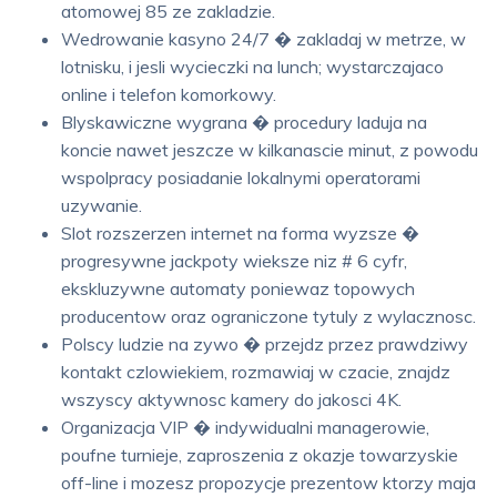
atomowej 85 ze zakladzie.
Wedrowanie kasyno 24/7 � zakladaj w metrze, w
lotnisku, i jesli wycieczki na lunch; wystarczajaco
online i telefon komorkowy.
Blyskawiczne wygrana � procedury laduja na
koncie nawet jeszcze w kilkanascie minut, z powodu
wspolpracy posiadanie lokalnymi operatorami
uzywanie.
Slot rozszerzen internet na forma wyzsze �
progresywne jackpoty wieksze niz # 6 cyfr,
ekskluzywne automaty poniewaz topowych
producentow oraz ograniczone tytuly z wylacznosc.
Polscy ludzie na zywo � przejdz przez prawdziwy
kontakt czlowiekiem, rozmawiaj w czacie, znajdz
wszyscy aktywnosc kamery do jakosci 4K.
Organizacja VIP � indywidualni managerowie,
poufne turnieje, zaproszenia z okazje towarzyskie
off-line i mozesz propozycje prezentow ktorzy maja