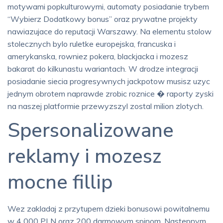
motywami popkulturowymi, automaty posiadanie trybem
“Wybierz Dodatkowy bonus” oraz prywatne projekty
nawiazujace do reputacji Warszawy. Na elementu stolow
stolecznych bylo ruletke europejska, francuska i
amerykanska, rowniez pokera, blackjacka i mozesz
bakarat do kilkunastu wariantach. W drodze integracji
posiadanie siecia progresywnych jackpotow musisz uzyc
jednym obrotem naprawde zrobic roznice � raporty zyski
na naszej platformie przewyzszyl zostal milion zlotych.
Spersonalizowane
reklamy i mozesz
mocne fillip
Wez zakladaj z przytupem dzieki bonusowi powitalnemu
w 4 000 PLN oraz 200 darmowym spinom. Nastepnym