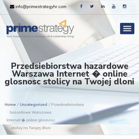
info@primestrategyhr.com
Togg
navig
Przedsiebiorstwa hazardowe
Warszawa Internet � online
glosnosc stolicy na Twojej dloni
Home
/
Uncategorized
/
Przedsiebiorstwa
hazardowe Warszawa
Internet � online glosnosc
stolicy na Twojej dloni