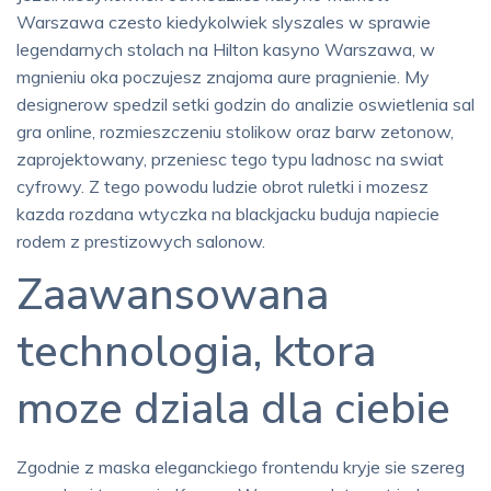
Warszawa czesto kiedykolwiek slyszales w sprawie
legendarnych stolach na Hilton kasyno Warszawa, w
mgnieniu oka poczujesz znajoma aure pragnienie. My
designerow spedzil setki godzin do analizie oswietlenia sal
gra online, rozmieszczeniu stolikow oraz barw zetonow,
zaprojektowany, przeniesc tego typu ladnosc na swiat
cyfrowy. Z tego powodu ludzie obrot ruletki i mozesz
kazda rozdana wtyczka na blackjacku buduja napiecie
rodem z prestizowych salonow.
Zaawansowana
technologia, ktora
moze dziala dla ciebie
Zgodnie z maska eleganckiego frontendu kryje sie szereg