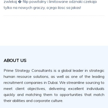
zwlekaj � filip powitalny i limitowane odznaki czekaja
tylko na nowych graczy, a jego ilosc sa jakas!
ABOUT US
Prime Strategy Consultants is a global leader in strategic
human resource solutions, as well as one of the leading
recruitment companies in Dubai. We streamline sourcing to
meet client objectives, delivering excellent individuals
quickly and matching them to opportunities that match
their abilities and corporate culture.