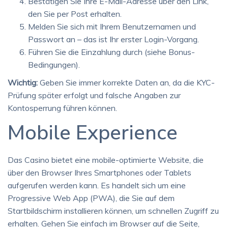
Bestätigen Sie Ihre E-Mail-Adresse über den Link,
den Sie per Post erhalten.
Melden Sie sich mit Ihrem Benutzernamen und
Passwort an – das ist Ihr erster Login-Vorgang.
Führen Sie die Einzahlung durch (siehe Bonus-
Bedingungen).
Wichtig:
Geben Sie immer korrekte Daten an, da die KYC-
Prüfung später erfolgt und falsche Angaben zur
Kontosperrung führen können.
Mobile Experience
Das Casino bietet eine mobile-optimierte Website, die
über den Browser Ihres Smartphones oder Tablets
aufgerufen werden kann. Es handelt sich um eine
Progressive Web App (PWA), die Sie auf dem
Startbildschirm installieren können, um schnellen Zugriff zu
erhalten. Gehen Sie einfach im Browser auf die Seite,