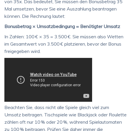
von 35x. Das bedeutet, Sie müssen den Bonusbetrag 35
Mal umsetzen, bevor Sie eine Auszahlung beantragen
können. Die Rechnung lautet:
Bonusbetrag × Umsatzbedingung = Benötigter Umsatz
In Zahlen: 100 € × 35 = 3.500 €. Sie müssen also Wetten
im Gesamtwert von 3.500 € platzieren, bevor der Bonus
freigegeben wird.
Beachten Sie, dass nicht alle Spiele gleich viel zum
Umsatz beitragen. Tischspiele wie Blackjack oder Roulette
zählen oft nur 10 % oder 20 %, während Spielautomaten
zu 100 % beitragen. Prüfen Sie daher immer die