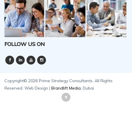
FOLLOW US ON
Copyright© 2026 Prime Strategy Consultants. All Rights
Reserved. Web Design |
Brandlift Media
, Dubai