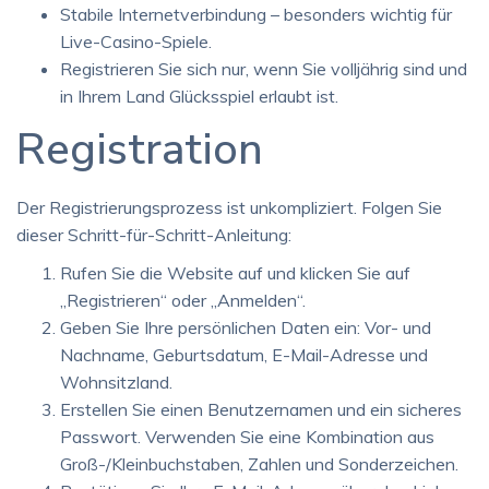
Stabile Internetverbindung – besonders wichtig für
Live-Casino-Spiele.
Registrieren Sie sich nur, wenn Sie volljährig sind und
in Ihrem Land Glücksspiel erlaubt ist.
Registration
Der Registrierungsprozess ist unkompliziert. Folgen Sie
dieser Schritt-für-Schritt-Anleitung:
Rufen Sie die Website auf und klicken Sie auf
„Registrieren“ oder „Anmelden“.
Geben Sie Ihre persönlichen Daten ein: Vor- und
Nachname, Geburtsdatum, E-Mail-Adresse und
Wohnsitzland.
Erstellen Sie einen Benutzernamen und ein sicheres
Passwort. Verwenden Sie eine Kombination aus
Groß-/Kleinbuchstaben, Zahlen und Sonderzeichen.