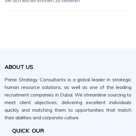
Sie sich leisten können zu verlieren.
ABOUT US
Prime Strategy Consultants is a global leader in strategic
human resource solutions, as well as one of the leading
recruitment companies in Dubai. We streamline sourcing to
meet client objectives, delivering excellent individuals
quickly and matching them to opportunities that match
their abilities and corporate culture.
QUICK
OUR