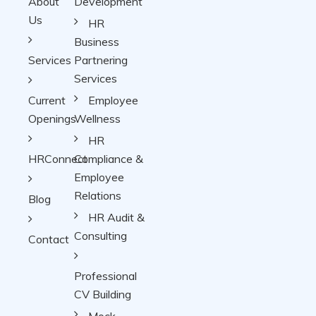
About
Development
Us
HR
Business
Services
Partnering
Services
Current
Employee
Openings
Wellness
HR
HRConnect
Compliance &
Employee
Relations
Blog
HR Audit &
Consulting
Contact
Professional
CV Building