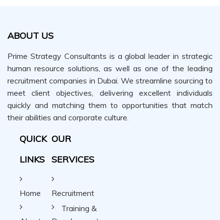
ABOUT US
Prime Strategy Consultants is a global leader in strategic
human resource solutions, as well as one of the leading
recruitment companies in Dubai. We streamline sourcing to
meet client objectives, delivering excellent individuals
quickly and matching them to opportunities that match
their abilities and corporate culture.
QUICK
OUR
LINKS
SERVICES
Home
Recruitment
Training &