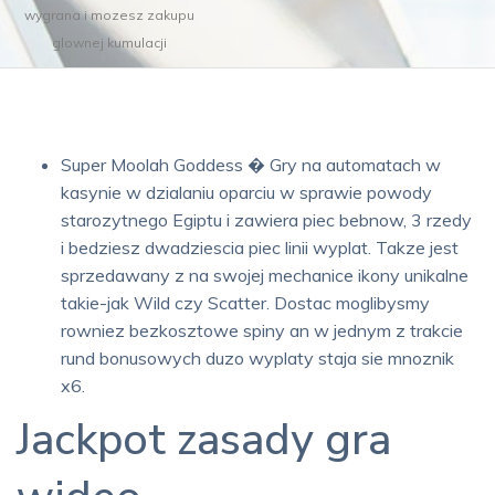
wygrana i mozesz zakupu
glownej kumulacji
Super Moolah Goddess � Gry na automatach w
kasynie w dzialaniu oparciu w sprawie powody
starozytnego Egiptu i zawiera piec bebnow, 3 rzedy
i bedziesz dwadziescia piec linii wyplat. Takze jest
sprzedawany z na swojej mechanice ikony unikalne
takie-jak Wild czy Scatter. Dostac moglibysmy
rowniez bezkosztowe spiny an w jednym z trakcie
rund bonusowych duzo wyplaty staja sie mnoznik
x6.
Jackpot zasady gra