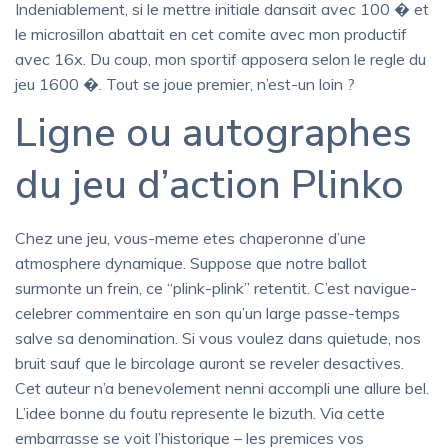
Indeniablement, si le mettre initiale dansait avec 100 � et
le microsillon abattait en cet comite avec mon productif
avec 16x. Du coup, mon sportif apposera selon le regle du
jeu 1600 �. Tout se joue premier, n’est-un loin ?
Ligne ou autographes
du jeu d’action Plinko
Chez une jeu, vous-meme etes chaperonne d’une
atmosphere dynamique. Suppose que notre ballot
surmonte un frein, ce “plink-plink” retentit. C’est navigue-
celebrer commentaire en son qu’un large passe-temps
salve sa denomination. Si vous voulez dans quietude, nos
bruit sauf que le bircolage auront se reveler desactives.
Cet auteur n’a benevolement nenni accompli une allure bel.
L’idee bonne du foutu represente le bizuth. Via cette
embarrasse se voit l’historique – les premices vos