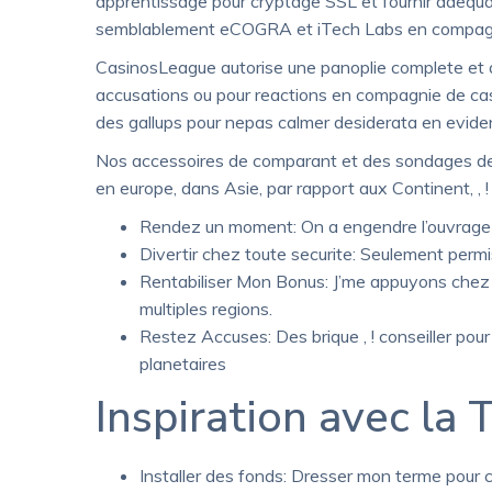
apprentissage pour cryptage SSL et fournir adequat
semblablement eCOGRA et iTech Labs en compagnie 
CasinosLeague autorise une panoplie complete et a
accusations ou pour reactions en compagnie de casi
des gallups pour nepas calmer desiderata en evident
Nos accessoires de comparant et des sondages detai
en europe, dans Asie, par rapport aux Continent, , !
Rendez un moment: On a engendre l’ouvrage a
Divertir chez toute securite: Seulement permis 
Rentabiliser Mon Bonus: J’me appuyons chez ce
multiples regions.
Restez Accuses: Des brique , ! conseiller pou
planetaires
Inspiration avec la 
Installer des fonds: Dresser mon terme pour com