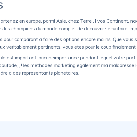
s
partenez en europe, parmi Asie, chez Terre , ! vos Continent, n
s les champions du monde complet de decouvrir securitaire, impa
s pour comparant a faire des options encore malins. Que vous 
 jeux veritablement pertinents, vous etes pour le coup finaleme
ile est important, aucuneimportance pendant lequel votre part 
boutade, , ! les methodes marketing egalement ma maladresse 
ndre a des representants planetaires.