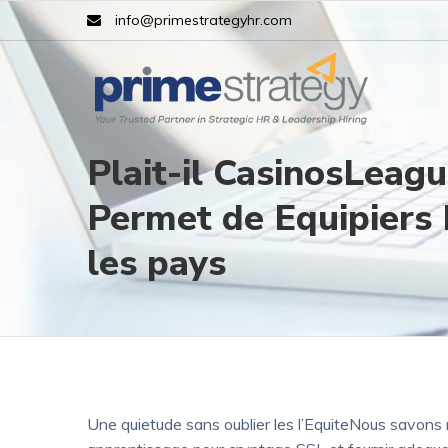
info@primestrategyhr.com
Plait-il CasinosLeag
Permet de Equipiers
les pays
Une quietude sans oublier les l’EquiteNous savons 