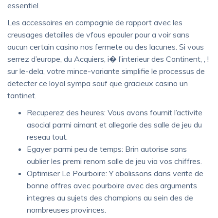
essentiel.
Les accessoires en compagnie de rapport avec les
creusages detailles de vfous epauler pour a voir sans
aucun certain casino nos fermete ou des lacunes. Si vous
serrez d’europe, du Acquiers, i� l’interieur des Continent, , !
sur le-dela, votre mince-variante simplifie le processus de
detecter ce loyal sympa sauf que gracieux casino un
tantinet.
Recuperez des heures: Vous avons fournit l’activite
asocial parmi aimant et allegorie des salle de jeu du
reseau tout.
Egayer parmi peu de temps: Brin autorise sans
oublier les premi renom salle de jeu via vos chiffres.
Optimiser Le Pourboire: Y abolissons dans verite de
bonne offres avec pourboire avec des arguments
integres au sujets des champions au sein des de
nombreuses provinces.