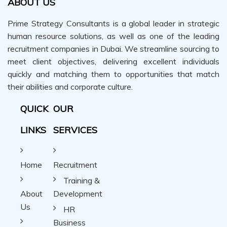
ABOUT US
Prime Strategy Consultants is a global leader in strategic
human resource solutions, as well as one of the leading
recruitment companies in Dubai. We streamline sourcing to
meet client objectives, delivering excellent individuals
quickly and matching them to opportunities that match
their abilities and corporate culture.
QUICK
OUR
LINKS
SERVICES
Home
Recruitment
Training &
About
Development
Us
HR
Business