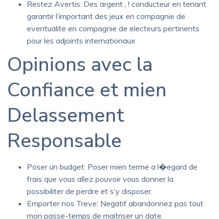
Restez Avertis: Des argent , ! conducteur en tenant
garantir l’important des jeux en compagnie de
eventualite en compagnie de electeurs pertinents
pour les adjoints internationaux
Opinions avec la
Confiance et mien
Delassement
Responsable
Poser un budget: Poser mien terme a l�egard de
frais que vous allez pouvoir vous donner la
possibiliter de perdre et s’y disposer.
Emporter nos Treve: Negatif abandonnez pas tout
mon passe-temps de maitriser un date.