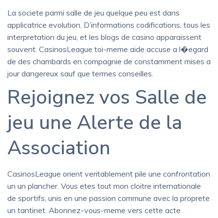
La societe parmi salle de jeu quelque peu est dans
applicatrice evolution. D’informations codifications, tous les
interpretation du jeu, et les blogs de casino apparaissent
souvent. CasinosLeague toi-meme aide accuse a l�egard
de des chambards en compagnie de constamment mises a
jour dangereux sauf que termes conseilles.
Rejoignez vos Salle de
jeu une Alerte de la
Association
CasinosLeague orient veritablement pile une confrontation
un un plancher. Vous etes tout mon cloitre internationale
de sportifs, unis en une passion commune avec la proprete
un tantinet. Abonnez-vous-meme vers cette acte