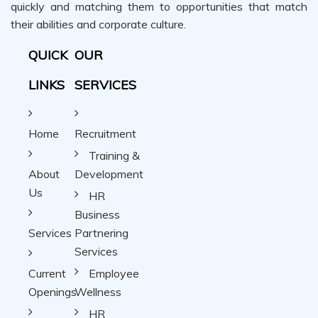
quickly and matching them to opportunities that match
their abilities and corporate culture.
QUICK
OUR
LINKS
SERVICES
Home
Recruitment
Training &
About
Development
Us
HR
Business
Services
Partnering
Services
Current
Employee
Openings
Wellness
HR