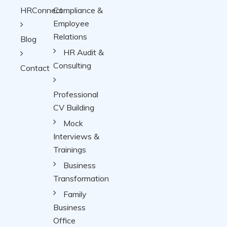
HRConnect
Compliance &
Employee
Relations
Blog
HR Audit &
Consulting
Contact
Professional
CV Building
Mock
Interviews &
Trainings
Business
Transformation
Family
Business
Office