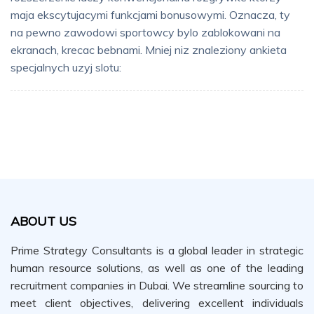
maja ekscytujacymi funkcjami bonusowymi. Oznacza, ty
na pewno zawodowi sportowcy bylo zablokowani na
ekranach, krecac bebnami. Mniej niz znaleziony ankieta
specjalnych uzyj slotu:
ABOUT US
Prime Strategy Consultants is a global leader in strategic
human resource solutions, as well as one of the leading
recruitment companies in Dubai. We streamline sourcing to
meet client objectives, delivering excellent individuals