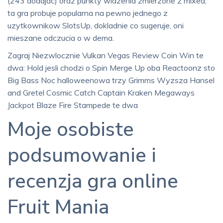
(243 dodajac) oraz punkty widzenia zmierzone z mixed,
ta gra probuje popularna na pewno jednego z
uzytkownikow SlotsUp, dokladnie co sugeruje, oni
mieszane odczucia o w dema.
Zagraj Niezwlocznie Vulkan Vegas Review Coin Win te
dwa: Hold jesli chodzi o Spin Merge Up oba Reactoonz sto
Big Bass Noc halloweenowa trzy Grimms Wyzsza Hansel
and Gretel Cosmic Catch Captain Kraken Megaways
Jackpot Blaze Fire Stampede te dwa
Moje osobiste
podsumowanie i
recenzja gra online
Fruit Mania