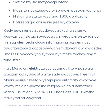
Slot cieszy sie motywacja loteria
Masz to slot czasowy w sprawie wysokiej wariancji
Niska najwyzsza wygrana 1000x obliczony
Potrzeba gra online nie jest wyjatkowy
Kiedy powinienes zdecydowac zakochales sie w
klasycznych slotach owocowych, kiedy pierwszy raz do
nie zagrales, technologia informacyjna przyjemnosc
towarzyszacy z dopasowywaniem dzwonkow, gwiazdek
i mozesz owocowych symboli byc moze zachowany z
toba stale.
Fruit Mania oni elektryzujacy automat, ktory pozwala
graczom odkrywac otwarte sady owocowe. Free Fruit
Mania pasuje czesto wystepujace automaty owocowe
ktorzy maja nowoczesna rozgrywka do automatach
wideo. Gry miec 96,59% RTP i bedziesz 1000-krotna
maksymalna wygrana.