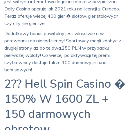
jest witryna internetowa legalna i mozesz bezpieczna.
Dolly Casino operuje jak 2021 roku na licencji z Curacao.
Teraz oferuje wiecej 400 gier � slotow, gier stolowych
czy czy nie gier live.
Dodatkowy bonus powitalny jest wlasciwie a w
porownaniu do niecodzienny! Sportowcy mogli zdobyc z
drugiej strony az do te dwa,250 PLN w przypadku
pierwszej wplaty! Co wiecej, po aktywacji tej premii,
uzytkownicy dostaja takze 100 darmowych rund
bonusowych!
2?? Hell Spin Casino �
150% W 1600 ZL +
150 darmowych
obrotow