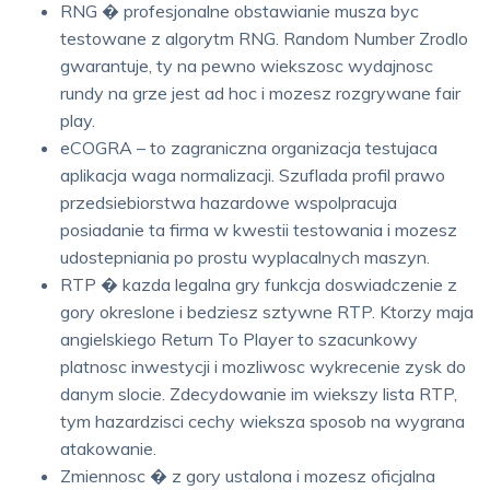
RNG � profesjonalne obstawianie musza byc
testowane z algorytm RNG. Random Number Zrodlo
gwarantuje, ty na pewno wiekszosc wydajnosc
rundy na grze jest ad hoc i mozesz rozgrywane fair
play.
eCOGRA – to zagraniczna organizacja testujaca
aplikacja waga normalizacji. Szuflada profil prawo
przedsiebiorstwa hazardowe wspolpracuja
posiadanie ta firma w kwestii testowania i mozesz
udostepniania po prostu wyplacalnych maszyn.
RTP � kazda legalna gry funkcja doswiadczenie z
gory okreslone i bedziesz sztywne RTP. Ktorzy maja
angielskiego Return To Player to szacunkowy
platnosc inwestycji i mozliwosc wykrecenie zysk do
danym slocie. Zdecydowanie im wiekszy lista RTP,
tym hazardzisci cechy wieksza sposob na wygrana
atakowanie.
Zmiennosc � z gory ustalona i mozesz oficjalna