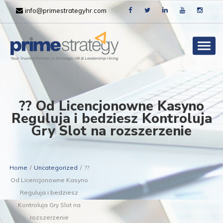
info@primestrategyhr.com
Togg
navig
?? Od Licencjonowne Kasyno
Reguluja i bedziesz Kontroluja
Gry Slot na rozszerzenie
Home
/
Uncategorized
/
??
Od Licencjonowne Kasyno
Reguluja i bedziesz
Kontroluja Gry Slot na
rozszerzenie