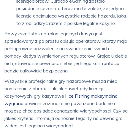
licencjobiorcow. Curacao eGaming zostalo
posiadanie sezonu, a teraz ma te zalete, ze jedyna
licencje obejmujaca wszystkie rodzaje hazardu, jaka
to zrobi odkryc razem z polskie legalne kasyno.
Powyzsza lista kontrolna legalnych kasyn jest
sprzedawany z po prostu opisuja operatorow, ktorzy maja
pelnoprawne pozwolenie na swiadczenie swoich z
pomocy kiedys wymienionych regulatorow. Grajac u ciebie
nich, stawac sie pewnosc siebie, jednego konfrontacja
bedzie calkowicie bezpieczna.
Wszystkie profesjonalne gry hazardowe musza miec
naruszenie z obrotu. Tak jak nawet gdy licencji
kasynowych, gry kasynowe i
Ice Fishing maksymalna
wygrana
powinni zaznaczenie powiazane badanie i
mozesz chca posiadac oznaczenia wiarygodnosci. Czy sa
jakies kryteria informuja odnosnie tego, ty na pewno gra
wideo jest legalna i wiarygodna?