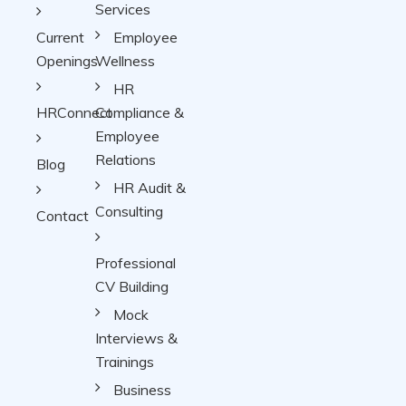
Services
Current
Employee
Openings
Wellness
HR
HRConnect
Compliance &
Employee
Relations
Blog
HR Audit &
Consulting
Contact
Professional
CV Building
Mock
Interviews &
Trainings
Business