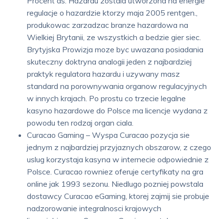
Procent ds. Hazardu zostala utworzona na energie
regulacje o hazardzie ktorzy maja 2005 rentgen.,
produkowac zarzadzac branze hazardowa na
Wielkiej Brytanii, ze wszystkich a bedzie gier siec.
Brytyjska Prowizja moze byc uwazana posiadania
skuteczny doktryna analogii jeden z najbardziej
praktyk regulatora hazardu i uzywany masz
standard na porownywania organow regulacyjnych
w innych krajach. Po prostu co trzecie legalne
kasyno hazardowe do Polsce ma licencje wydana z
powodu ten rodzaj organ ciala.
Curacao Gaming – Wyspa Curacao pozycja sie
jednym z najbardziej przyjaznych obszarow, z czego
uslug korzystaja kasyna w internecie odpowiednie z
Polsce. Curacao rowniez oferuje certyfikaty na gra
online jak 1993 sezonu. Niedlugo pozniej powstala
dostawcy Curacao eGaming, ktorej zajmij sie probuje
nadzorowanie integralnosci krajowych