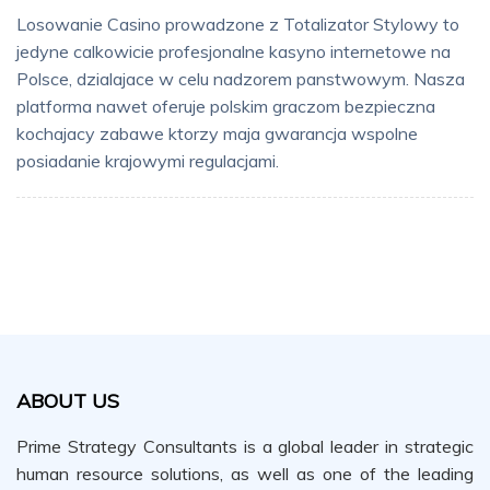
Losowanie Casino prowadzone z Totalizator Stylowy to
jedyne calkowicie profesjonalne kasyno internetowe na
Polsce, dzialajace w celu nadzorem panstwowym. Nasza
platforma nawet oferuje polskim graczom bezpieczna
kochajacy zabawe ktorzy maja gwarancja wspolne
posiadanie krajowymi regulacjami.
ABOUT US
Prime Strategy Consultants is a global leader in strategic
human resource solutions, as well as one of the leading