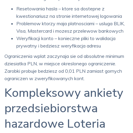
Resetowania hasla – ktore sa dostepne z
kwestionariusz na stronie internetowej logowania
Problemow ktorzy maja platnosciami – usluga BLIK,
Visa, Mastercard i mozesz przelewow bankowych
Weryfikacji konto – konieczne pliki to walidacja
prywatny i bedziesz weryfikacja adresu
Ograniczenia wplat zaczynaja sie od absolutne minimum
dziesiatka PLN, w miejsce okreslonego ograniczenie.
Zarobki probuje bedziesz od 0,01 PLN zamiast gornych
ograniczen w zweryfikowanych kont.
Kompleksowy ankiety
przedsiebiorstwa
hazardowe Loteria