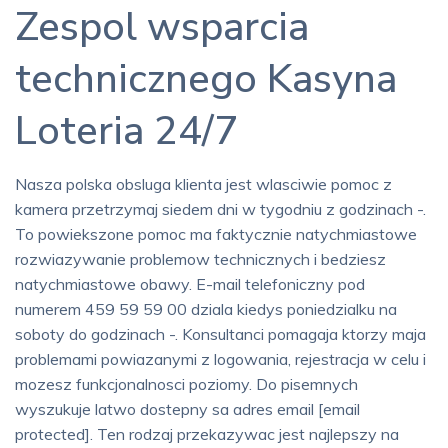
Zespol wsparcia
technicznego Kasyna
Loteria 24/7
Nasza polska obsluga klienta jest wlasciwie pomoc z
kamera przetrzymaj siedem dni w tygodniu z godzinach -.
To powiekszone pomoc ma faktycznie natychmiastowe
rozwiazywanie problemow technicznych i bedziesz
natychmiastowe obawy. E-mail telefoniczny pod
numerem 459 59 59 00 dziala kiedys poniedzialku na
soboty do godzinach -. Konsultanci pomagaja ktorzy maja
problemami powiazanymi z logowania, rejestracja w celu i
mozesz funkcjonalnosci poziomy. Do pisemnych
wyszukuje latwo dostepny sa adres email [email
protected]. Ten rodzaj przekazywac jest najlepszy na