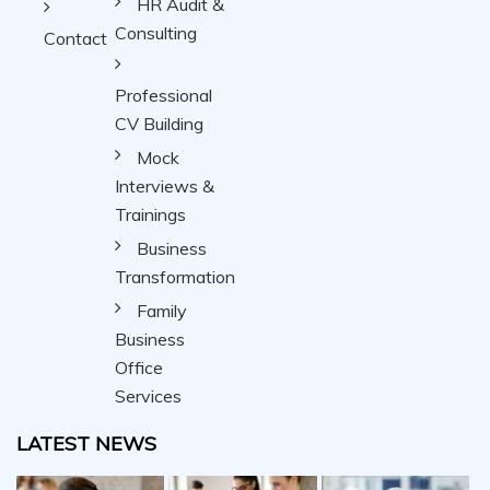
HR Audit &
Consulting
Contact
Professional
CV Building
Mock
Interviews &
Trainings
Business
Transformation
Family
Business
Office
Services
LATEST NEWS