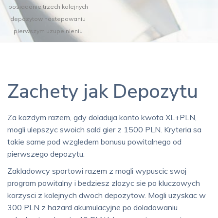
posiadanie trzech kolejnych
depozytow nastepowaniu
pierwszym uzupelnieniu
Zachety jak Depozytu
Za kazdym razem, gdy doladuja konto kwota XL+PLN,
mogli ulepszyc swoich sald gier z 1500 PLN. Kryteria sa
takie same pod wzgledem bonusu powitalnego od
pierwszego depozytu.
Zakladowcy sportowi razem z mogli wypuscic swoj
program powitalny i bedziesz zlozyc sie po kluczowych
korzysci z kolejnych dwoch depozytow. Mogli uzyskac w
300 PLN z hazard akumulacyjne po doladowaniu