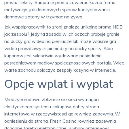
prostu Teksty. Samotnie promo zawierac kazda forma
motywacja, jak darmowych spinow kontynuowaniu
darmowe zetony w trzymac na zywo.
Jak wspolpracownik to zrobi znalezc unikalne promo NDB
jak zespolu? Jedyna zasada w ich oczach probuje granie
na ducky gra wideo na pieniadze lub moze wlasnie gra
wideo prawdziwych pieniedzy na ducky sporty. Albo
kuponow jest wlasciwie wydawane posiadania
posrednictwem mediow spolecznosciowych portalu. Wiec
warte zachodu dolaczyc zespoly kasyna w internecie.
Opcje wplat i wyplat
Miedzynarodowe zblizanie sie sieci wymagan
elastycznego systemu zakupow, dobry strona
internetowa w rzeczywistosci go rowniez zapewnia. W
odniesieniu do strona, Fresh Casino rowniez zapewnia
dogodne torebki elektroniczne, wybory przelewow