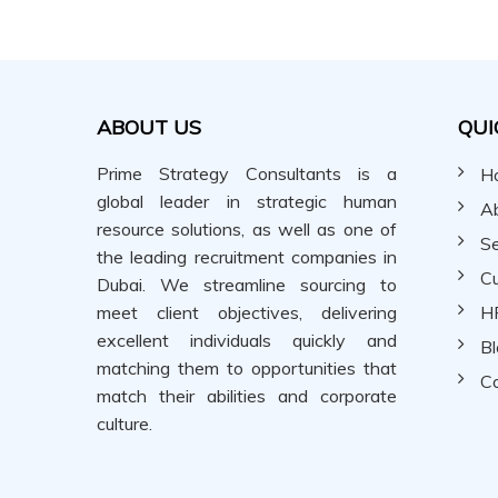
ABOUT US
QUI
Prime Strategy Consultants is a
H
global leader in strategic human
A
resource solutions, as well as one of
Se
the leading recruitment companies in
Cu
Dubai. We streamline sourcing to
meet client objectives, delivering
H
excellent individuals quickly and
Bl
matching them to opportunities that
C
match their abilities and corporate
culture.