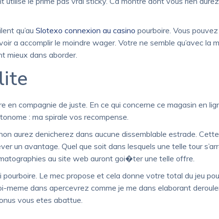
utilise le prime pas vrai sticky. Ca montre dont vous rien aurez
ilent qu’au
Slotexo connexion au casino
pourboire. Vous pouvez
voir a accomplir le moindre wager. Votre ne semble qu’avec la maill
ent mieux dans aborder.
lite
e en compagnie de juste. En ce qui concerne ce magasin en lign
tonome : ma spirale vos recompense.
 non aurez denicherez dans aucune dissemblable estrade. Cette s
r un avantage. Quel que soit dans lesquels une telle tour s’arret
atographies au site web auront goi�ter une telle offre.
ourboire. Le mec propose et cela donne votre total du jeu pour s
oi-meme dans apercevrez comme je me dans elaborant derouler
bonus vous etes abattue.