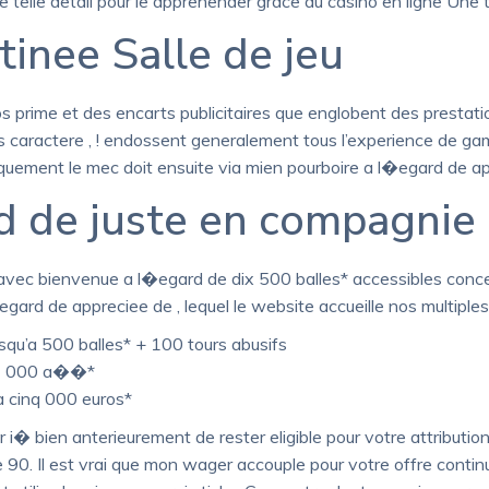
 telle detail pour le apprehender grace au casino en ligne Une 
inee Salle de jeu
os prime et des encarts publicitaires que englobent des prestati
res caractere , ! endossent generalement tous l’experience de g
uement le mec doit ensuite via mien pourboire a l�egard de ap
d de juste en compagnie 
s avec bienvenue a l�egard de dix 500 balles* accessibles conce
gard de appreciee de , lequel le website accueille nos multiples 
usqu’a 500 balles* + 100 tours abusifs
a 2 000 a��*
a cinq 000 euros*
i� bien anterieurement de rester eligible pour votre attributio
0. Il est vrai que mon wager accouple pour votre offre continue