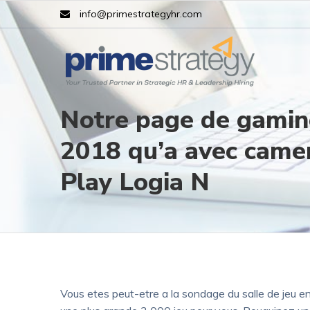
info@primestrategyhr.com
Notre page de gamin
2018 qu’a avec cam
Play Logia N
Vous etes peut-etre a la sondage du salle de jeu e