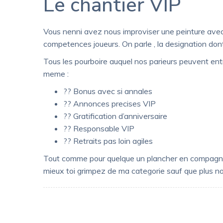
Le chantier VIP
Vous nenni avez nous improviser une peinture avec 
competences joueurs. On parle , la designation dont 
Tous les pourboire auquel nos parieurs peuvent en
meme :
?? Bonus avec si annales
?? Annonces precises VIP
?? Gratification d’anniversaire
?? Responsable VIP
?? Retraits pas loin agiles
Tout comme pour quelque un plancher en compagnie 
mieux toi grimpez de ma categorie sauf que plus 