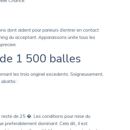
telle Chance.
ons dont aident pour parieurs d’entrer en contact
aming du acceptant. Apparaissons unite tous les
preciee.
de 1 500 balles
rnant les trois originel excedents. Soigneusement,
abattis :
n reste de 25 �. Les conditions pour mise du
 preferablement dominant. Cela dit,, il est