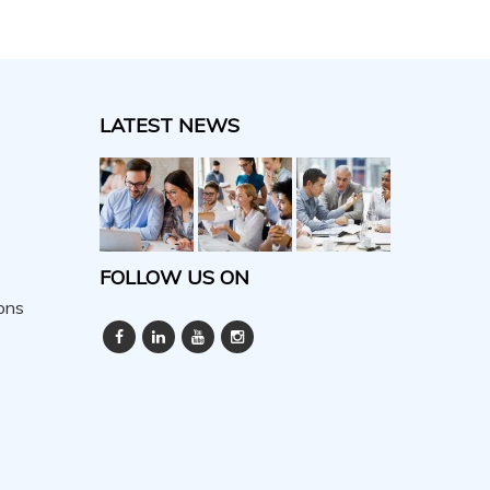
LATEST NEWS
FOLLOW US ON
ons