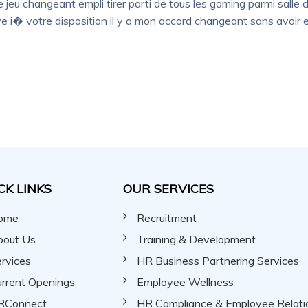
e jeu changeant empli tirer parti de tous les gaming parmi salle 
rouve i� votre disposition il y a mon accord changeant sans avoi
CK LINKS
OUR SERVICES
ome
Recruitment
bout Us
Training & Development
rvices
HR Business Partnering Services
rrent Openings
Employee Wellness
RConnect
HR Compliance & Employee Relati