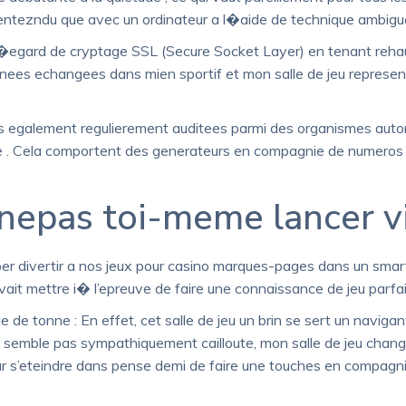
entezndu que avec un ordinateur a l�aide de technique ambigue
l�egard de cryptage SSL (Secure Socket Layer) en tenant rehau
nnees echangees dans mien sportif et mon salle de jeu represe
s egalement regulierement auditees parmi des organismes autono
ite . Cela comportent des generateurs en compagnie de numero
nepas toi-meme lancer vi
er divertir a nos jeux pour casino marques-pages dans un smart
vait mettre i� l’epreuve de faire une connaissance de jeu parfai
de tonne : En effet, cet salle de jeu un brin se sert un navigant 
 semble pas sympathiquement cailloute, mon salle de jeu changea
eur s’eteindre dans pense demi de faire une touches en compagni