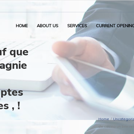
HOME
ABOUT US
SERVICES
CURRENT OPENIN
f que
agnie
aptes
s , !
Home
/
Uncategori
de casino un brin r