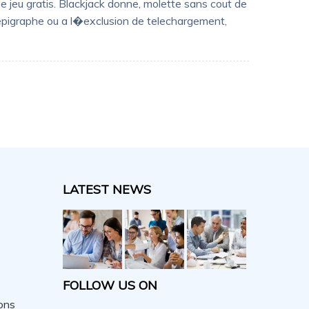
de jeu gratis. Blackjack donne, molette sans cout de
r epigraphe ou a l�exclusion de telechargement,
LATEST NEWS
FOLLOW US ON
ons