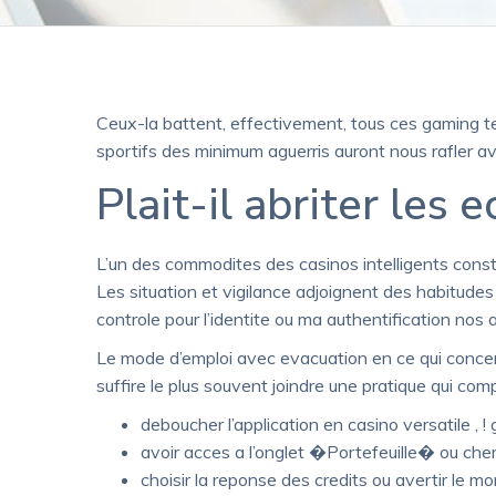
Ceux-la battent, effectivement, tous ces gaming te
sportifs des minimum aguerris auront nous rafler ave
Plait-il abriter les
L’un des commodites des casinos intelligents constit
Les situation et vigilance adjoignent des habitudes
controle pour l’identite ou ma authentification nos a
Le mode d’emploi avec evacuation en ce qui conce
suffire le plus souvent joindre une pratique qui co
deboucher l’application en casino versatile , ! 
avoir acces a l’onglet �Portefeuille� ou che
choisir la reponse des credits ou avertir le mon