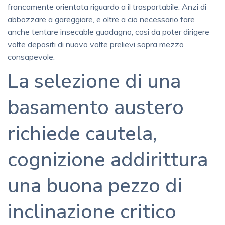
francamente orientata riguardo a il trasportabile. Anzi di
abbozzare a gareggiare, e oltre a cio necessario fare
anche tentare insecable guadagno, cosi da poter dirigere
volte depositi di nuovo volte prelievi sopra mezzo
consapevole.
La selezione di una
basamento austero
richiede cautela,
cognizione addirittura
una buona pezzo di
inclinazione critico