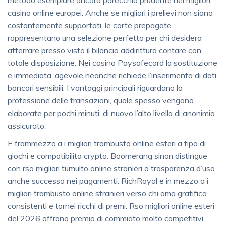
metodo esemplare ancora parecchio prudente nei migliori
casino online europei. Anche se migliori i prelievi non siano
costantemente supportati, le carte prepagate
rappresentano una selezione perfetto per chi desidera
afferrare presso visto il bilancio addirittura contare con
totale disposizione. Nei casino Paysafecard la sostituzione
e immediata, agevole neanche richiede l’inserimento di dati
bancari sensibili. I vantaggi principali riguardano la
professione delle transazioni, quale spesso vengono
elaborate per pochi minuti, di nuovo l’alto livello di anonimia
assicurato.
E frammezzo a i migliori trambusto online esteri a tipo di
giochi e compatibilita crypto. Boomerang sinon distingue
con rso migliori tumulto online stranieri a trasparenza d’uso
anche successo nei pagamenti. RichRoyal e in mezzo a i
migliori trambusto online stranieri verso chi ama gratifica
consistenti e tornei ricchi di premi. Rso migliori online esteri
del 2026 offrono premio di commiato molto competitivi,