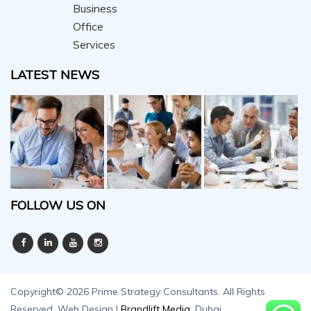
Business
Office
Services
LATEST NEWS
FOLLOW US ON
Copyright© 2026 Prime Strategy Consultants. All Rights
Reserved. Web Design |
Brandlift Media
, Dubai