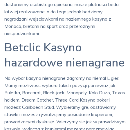
dostaniemy osobistego opiekuna, nasze platnosci beda
latwiej realizowane, a do tego jednak bedziemy
nagradzani wejsciowkami na naziemnego kasyno z
Monaco, biletami na sport oraz przeroznymi
niespodziankami.
Betclic Kasyno
hazardowe nienagrane
Na wybor kasyno nienagrane zagramy na niemal L gier.
Mamy mozliwosc wyboru takich pozycji poniewaz jak.:
Ruletka, Baccarat, Black-jack, Monopoly, Kolo Duzo, Texas
holdem, Dream Catcher, Three Card Kasyno poker i
mozesz Caribbean Stud. Wybieramy gre, obstawiamy
stawki i mozesz rywalizujemy posiadanie krupierami,
prowadzacymi dyskusje. Wierzymy sie jak w prawdziwym
kasynie, wylacza z krupierami mozemy porozmawiac.