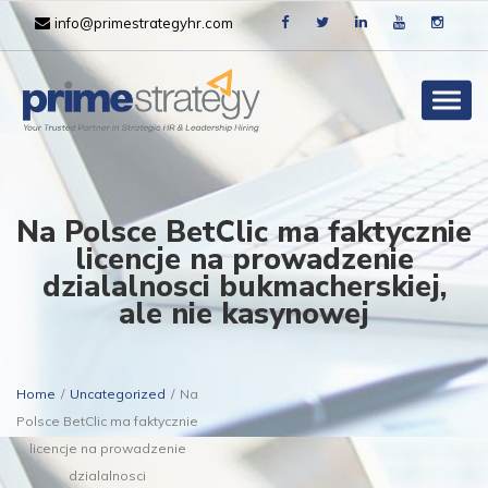
info@primestrategyhr.com
Togg
navig
Na Polsce BetClic ma faktycznie
licencje na prowadzenie
dzialalnosci bukmacherskiej,
ale nie kasynowej
Home
/
Uncategorized
/
Na
Polsce BetClic ma faktycznie
licencje na prowadzenie
dzialalnosci