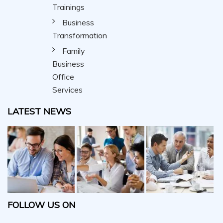
Trainings
Business
Transformation
Family
Business
Office
Services
LATEST NEWS
FOLLOW US ON