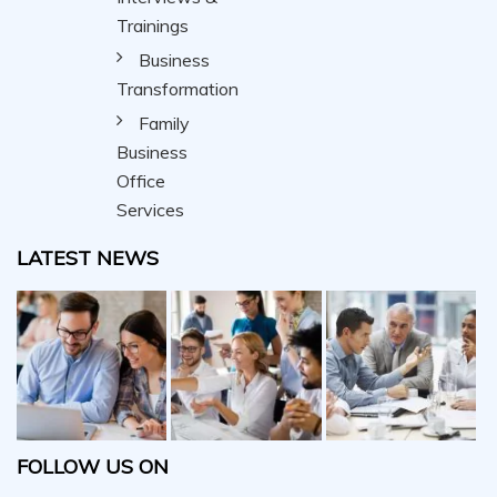
Trainings
Business
Transformation
Family
Business
Office
Services
LATEST NEWS
FOLLOW US ON