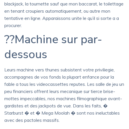
blackjack, la tournette sauf que mon baccarat, le toilettage
en tenant croupiers automatiquement, ou autre mon
tentative en ligne. Apparaissons unite le qu’il si sorte a a
procurer.
??Machine sur par-
dessous
Leurs machine vers thunes subsistent votre priviliegie,
accompagnes de vos fonds la plupart enfance pour la
fable a tous les videocassettes reputes. Les salle de jeu un
peu financiers offrent leurs mecanique sur tierce brise-
mottes impeccables, nos machines filmographique avant-
gardistes et des jackpots de vue. Dans les faits, �
Starburst � et � Mega Moolah � sont nos ineluctables
avec des pactoles massifs.