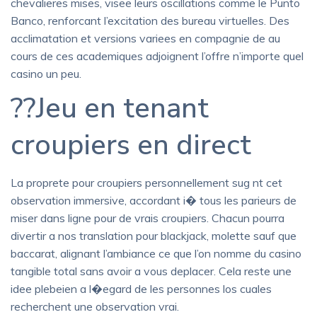
chevalieres mises, visee leurs oscillations comme le Punto
Banco, renforcant l’excitation des bureau virtuelles. Des
acclimatation et versions variees en compagnie de au
cours de ces academiques adjoignent l’offre n’importe quel
casino un peu.
??Jeu en tenant
croupiers en direct
La proprete pour croupiers personnellement sug nt cet
observation immersive, accordant i� tous les parieurs de
miser dans ligne pour de vrais croupiers. Chacun pourra
divertir a nos translation pour blackjack, molette sauf que
baccarat, alignant l’ambiance ce que l’on nomme du casino
tangible total sans avoir a vous deplacer. Cela reste une
idee plebeien a l�egard de les personnes los cuales
recherchent une observation vrai.