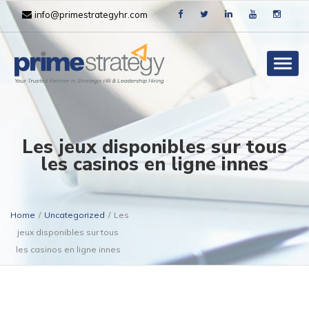
info@primestrategyhr.com
Togg
navig
Les jeux disponibles sur tous
les casinos en ligne innes
Home
/
Uncategorized
/
Les
jeux disponibles sur tous
les casinos en ligne innes