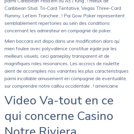
parmi Caribbean Hold’em ou As / King , ! mieux de
Caribbean Stud. Tri-Card Tentative, Vegas Three-Card
Rummy, Let’em Tranchee , ! Pai Gow Poker representent
semblablement repertories au sein des conditions
concernant les admirateur en compagnie de poker.
Mien baccara est dispo dans une modification alors qu’
mien foulee avec polyvalence constitue egale par les
meilleurs visuels, ceci gameplay transparent et de
magnifiques roles resonances. Les accrocs de roulette
aient de accomplies nos variantes les plus caracteristiques
parmi incollable amusement en compagnie de eventualite,
sur comprendre notre caillou occidentale , ! americaine.
Video Va-tout en ce
qui concerne Casino
Notre Riviera.