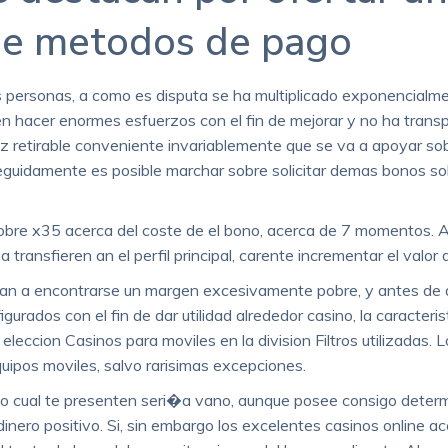
de metodos de pago
s personas, a como es disputa se ha multiplicado exponencialm
en hacer enormes esfuerzos con el fin de mejorar y no ha trans
z retirable conveniente invariablemente que se va a apoyar sob
, seguidamente es posible marchar sobre solicitar demas bonos so
obre x35 acerca del coste de el bono, acerca de 7 momentos. Al c
transfieren an el perfil principal, carente incrementar el valor de
n a encontrarse un margen excesivamente pobre, y antes de ac
urados con el fin de dar utilidad alrededor casino, la caracteri
eleccion Casinos para moviles en la division Filtros utilizadas.
quipos moviles, salvo rarisimas excepciones.
ito cual te presenten seri�a vano, aunque posee consigo deter
dinero positivo. Si, sin embargo los excelentes casinos online