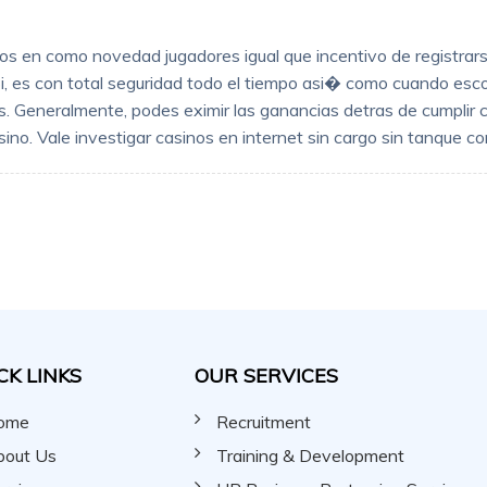
dos en como novedad jugadores igual que incentivo de registrars
i, es con total seguridad todo el tiempo asi� como cuando esco
s. Generalmente, podes eximir las ganancias detras de cumplir 
ino. Vale investigar casinos en internet sin cargo sin tanque con
CK LINKS
OUR SERVICES
ome
Recruitment
bout Us
Training & Development