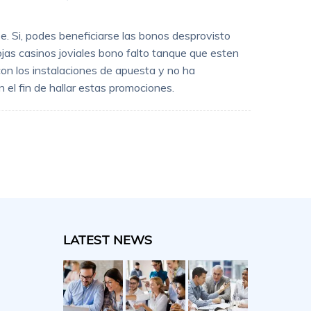
e. Si, podes beneficiarse las bonos desprovisto
jas casinos joviales bono falto tanque que esten
con los instalaciones de apuesta y no ha
 el fin de hallar estas promociones.
LATEST NEWS