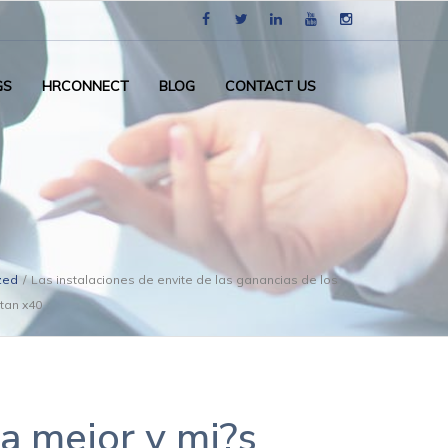
GS
HRCONNECT
BLOG
CONTACT US
zed
/
Las instalaciones de envite de las ganancias de los
ltan x40
a mejor y mi?s