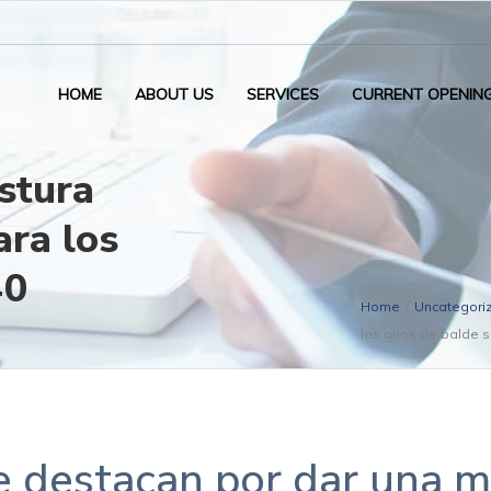
HOME
ABOUT US
SERVICES
CURRENT OPENIN
stura
ara los
40
Home
/
Uncategori
los giros de balde 
e destacan por dar una m