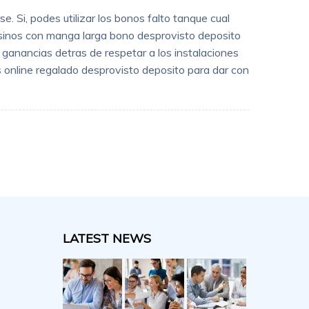
 Si, podes utilizar los bonos falto tanque cual
casinos con manga larga bono desprovisto deposito
 ganancias detras de respetar a los instalaciones
s online regalado desprovisto deposito para dar con
LATEST NEWS