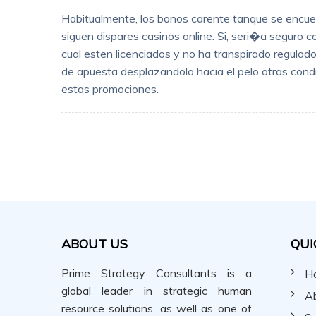
Habitualmente, los bonos carente tanque se encuent
siguen dispares casinos online. Si, seri�a seguro
cual esten licenciados y no ha transpirado regulad
de apuesta desplazandolo hacia el pelo otras condi
estas promociones.
ABOUT US
QUI
Prime Strategy Consultants is a
H
global leader in strategic human
A
resource solutions, as well as one of