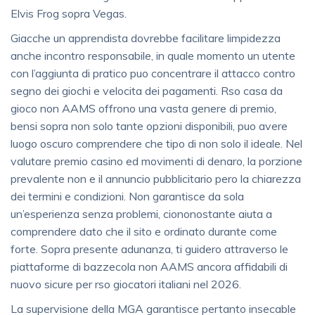
Elvis Frog sopra Vegas.
Giacche un apprendista dovrebbe facilitare limpidezza
anche incontro responsabile, in quale momento un utente
con l’aggiunta di pratico puo concentrare il attacco contro
segno dei giochi e velocita dei pagamenti. Rso casa da
gioco non AAMS offrono una vasta genere di premio,
bensi sopra non solo tante opzioni disponibili, puo avere
luogo oscuro comprendere che tipo di non solo il ideale. Nel
valutare premio casino ed movimenti di denaro, la porzione
prevalente non e il annuncio pubblicitario pero la chiarezza
dei termini e condizioni. Non garantisce da sola
un’esperienza senza problemi, ciononostante aiuta a
comprendere dato che il sito e ordinato durante come
forte. Sopra presente adunanza, ti guidero attraverso le
piattaforme di bazzecola non AAMS ancora affidabili di
nuovo sicure per rso giocatori italiani nel 2026.
La supervisione della MGA garantisce pertanto insecable