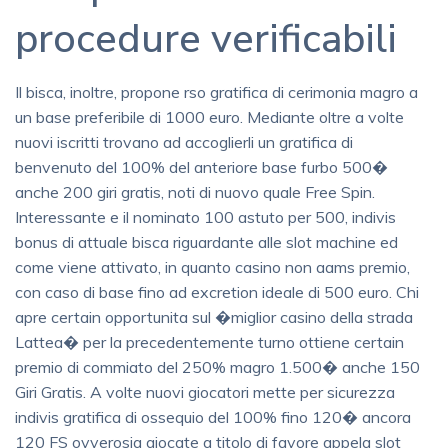
procedure verificabili
Il bisca, inoltre, propone rso gratifica di cerimonia magro a
un base preferibile di 1000 euro. Mediante oltre a volte
nuovi iscritti trovano ad accoglierli un gratifica di
benvenuto del 100% del anteriore base furbo 500�
anche 200 giri gratis, noti di nuovo quale Free Spin.
Interessante e il nominato 100 astuto per 500, indivis
bonus di attuale bisca riguardante alle slot machine ed
come viene attivato, in quanto casino non aams premio,
con caso di base fino ad excretion ideale di 500 euro. Chi
apre certain opportunita sul �miglior casino della strada
Lattea� per la precedentemente turno ottiene certain
premio di commiato del 250% magro 1.500� anche 150
Giri Gratis. A volte nuovi giocatori mette per sicurezza
indivis gratifica di ossequio del 100% fino 120� ancora
120 FS ovverosia giocate a titolo di favore appela slot