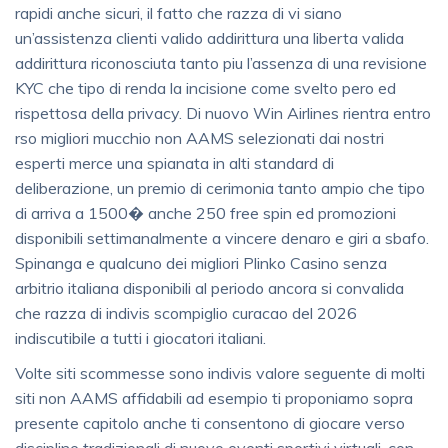
rapidi anche sicuri, il fatto che razza di vi siano
un’assistenza clienti valido addirittura una liberta valida
addirittura riconosciuta tanto piu l’assenza di una revisione
KYC che tipo di renda la incisione come svelto pero ed
rispettosa della privacy. Di nuovo Win Airlines rientra entro
rso migliori mucchio non AAMS selezionati dai nostri
esperti merce una spianata in alti standard di
deliberazione, un premio di cerimonia tanto ampio che tipo
di arriva a 1500� anche 250 free spin ed promozioni
disponibili settimanalmente a vincere denaro e giri a sbafo.
Spinanga e qualcuno dei migliori Plinko Casino senza
arbitrio italiana disponibili al periodo ancora si convalida
che razza di indivis scompiglio curacao del 2026
indiscutibile a tutti i giocatori italiani.
Volte siti scommesse sono indivis valore seguente di molti
siti non AAMS affidabili ad esempio ti proponiamo sopra
presente capitolo anche ti consentono di giocare verso