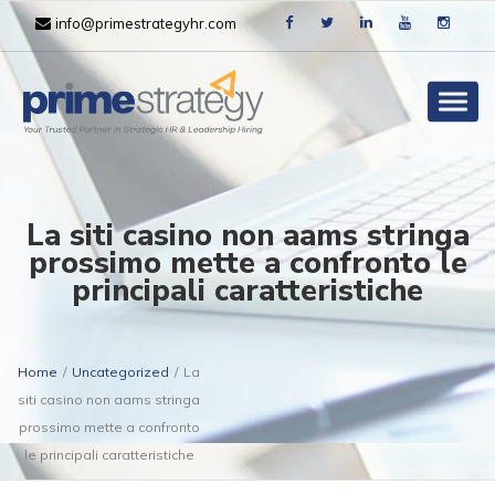
info@primestrategyhr.com
Togg
navig
La siti casino non aams stringa
prossimo mette a confronto le
principali caratteristiche
Home
/
Uncategorized
/
La
siti casino non aams stringa
prossimo mette a confronto
le principali caratteristiche