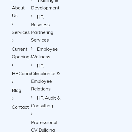
Training &
About
Development
Us
HR
Business
Services
Partnering
Services
Current
Employee
Openings
Wellness
HR
HRConnect
Compliance &
Employee
Relations
Blog
HR Audit &
Consulting
Contact
Professional
CV Building